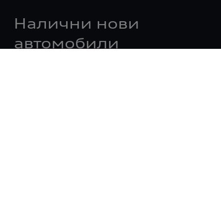
Налични нови
автомобили
Модели
Грижа за клиента