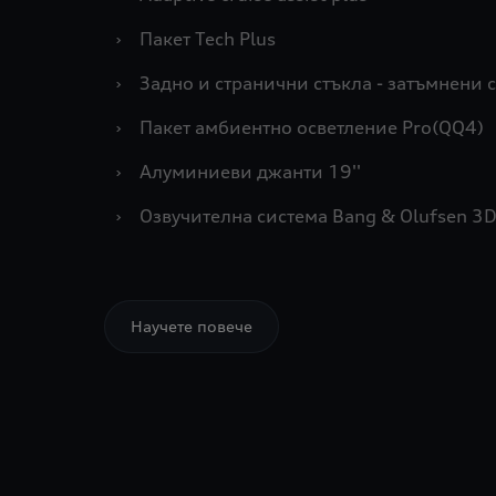
›
Пакет Tech Plus
›
Задно и странични стъкла - затъмнени 
›
Пакет амбиентно осветление Pro(QQ4)
›
Алуминиеви джанти 19''
›
Озвучителна система Bang & Olufsen 3
Научете повече