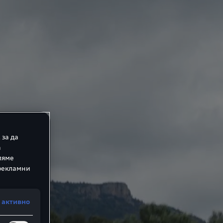
 за да
а
ляме
 рекламни
 активно