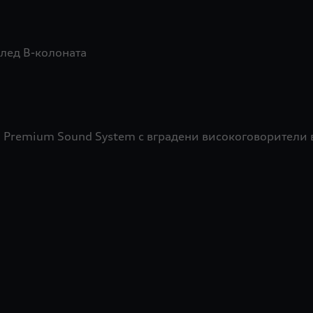
след B-колоната
D Premium Sound System с вградени високоговорители 