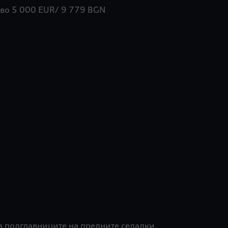
тво 5 000 EUR/ 9 779 BGN
в подглавниците на предните седалки