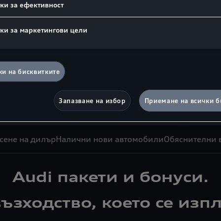
ки за ефективност
ки за маркетингови цели
и на бисквитките
Запазване на избор
Приемане на всички б
сене на дилър
Налични нови автомобили
Обяснителни в
Audi пакети и бонуси.
ъзходство, което се изп