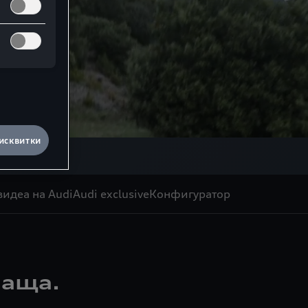
исквитки
идеа на Audi
Audi exclusive
Конфигуратор
лаща.