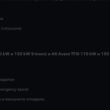
ия
 Limousine
10 kW и 150 kW S-tronic и A6 Avant TFSI 110 kW и 150
седалки
ergency assist
а и външните огледала