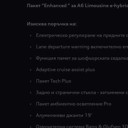
Пакет "Enhanced " за A6 Limousine e-hybr
Изисква поръчка на:
›
Електрическо регулиране на предните 
›
Lane departure warning включително em
›
Функция памет за шофьорската седалк
›
Adaptive cruise assist plus
›
Пакет Tech Plus
›
Задно и странични стъкла - затъмнени 
›
Пакет амбиентно осветление Pro
›
Алуминиеви джанти 19'
›
Озвучителна система Bang & Olufsen 3