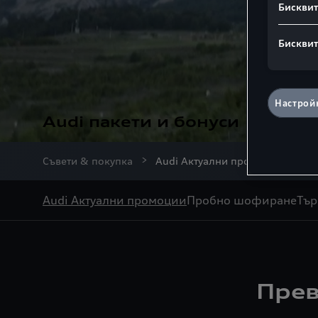
Бисквит
Бисквит
Настройк
Audi пакети и бонуси
Съвети & покупка
Audi Актуални промоции
Audi Актуални промоции
Пробно шофиране
Тър
Прев