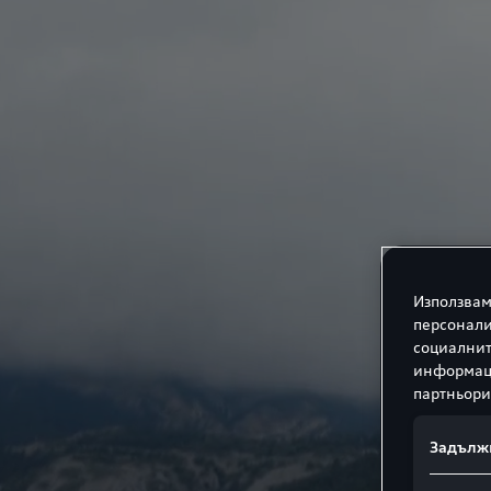
Използвам
персонали
социалнит
информаци
партньори
Задълж