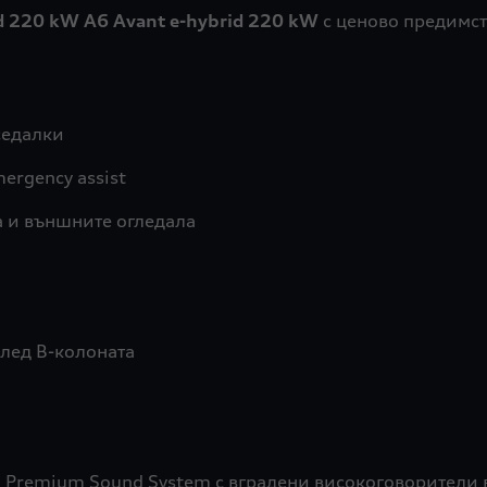
id 220 kW A6 Avant e-hybrid 220 kW
с ценово предимс
седалки
ergency assist
а и външните огледала
след B-колоната
D Premium Sound System с вградени високоговорители 