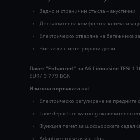
›
Задно и странични стъкла – акустични
›
Допълнителна комфортна климатизац
›
Електрическо отваряне на багажника за
›
Чистачки с интегрирани дюзи
Пакет "Enhanced " за A6 Limousine TFSI 1
EUR/ 9 779 BGN
Изисква поръчката на:
›
Електрическо регулиране на предните 
›
Lane departure warning включително em
›
Функция памет за шофьорската седалк
›
Adaptive cruise assist plus