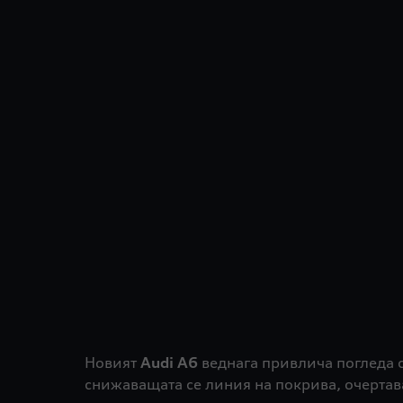
Новият
Audi A6
веднага привлича погледа с
снижаващата се линия на покрива, очертава