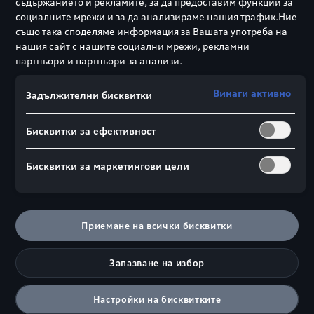
съдържанието и рекламите, за да предоставим функции за
от шофирането всеки ден.
социалните мрежи и за да анализираме нашия трафик.Ние
също така споделяме информация за Вашата употреба на
Електрическа мощ, комбинирана със спортен
нашия сайт с нашите социални мрежи, рекламни
партньори и партньори за анализи.
дизайн: това е новото Audi S6 Avant e-tron
.
25
Винаги активно
Задължителни бисквитки
Бисквитки за ефективност
Бисквитки за маркетингови цели
Приемане на всички бисквитки
Запазване на избор
Настройки на бисквитките