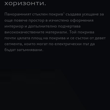
хоризонти.
Панорамният стъклен покрив
създава усещане за
1
още повече простор в изчистено оформения
интериор и допълнително подчертава
висококачествените материали. Той покрива
почти цялата площ на покрива и се състои от девет
сегмента, които могат по електрически път да
бъдат затъмнявани.