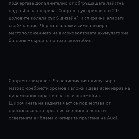
подчертава допълнително от обгръщащата лайстна
под ръба на покрива. Спортен дух придават и 21-
цоловите колела със S-дизайн1 и спирачни апарати
със S-надпис. Черните вложки символизират
местоположението на високоволтовата акумулаторна
батерия – сърцето на този автомобил.
Спортен завършек: S-специфичният дифузьор с
матово-сребристи хромови вложки дава ясен израз на
динамичния характер на този автомобил.
Широчината на задната част се подчертава от
преминаващата през нея светлинна лента и
осветената емблема с четирите пръстена на Audi.