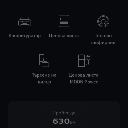
Конфигуратор
Ценова листа
Тестово
шофиране
Търсене на
Ценова листа
дилър
MOON Power
Пробег до
630
км