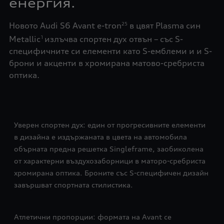
енергия.
Новото Audi S6 Avant e-tron
в цвят Plasma син
25
Metallic
излъчва спортен дух отвън – със S-
1
специфичните си елементи като S-емблеми и и S-
брони и акценти в хромирана матово-сребриста
оптика.
Уверен спортен дух: един от прогресивните елементи
в дизайна е издържаната в цвета на автомобила
обърната предна решетка Singleframe, заобиколена
от характерни въздухозаборници в маторо-сребриста
хромирана оптика. Броните със S-специфичен дизайн
завършват спортната стилистика.
Атлетични пропорции: формата на Avant се