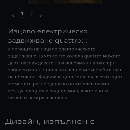
1
2
на
Изцяло електрическо
На
задвижване quattro: :
ш
с помощта на изцяло електрическото
Ди
бор
задвижване на четирите колела quattro можете
ико
еме
да се наслаждавате на изключителна тяга при
на 
а
забележителни нива на сцепление и стабилност
мож
на посоката. Задвижващата сила във всеки един
авт
момент се разпределя по оптимален начин
ока
между предния и задния мост, както и към
амо
всяко от четирите колела.
авт
и
на
пок
Дизайн, изпълнен с