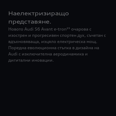
Наелектризиращо
представяне.
Новото Audi S6 Avant e-tron²⁵ очарова с
изострен и прогресивен спортен дух, съчетан с
вдъхновяваща, изцяло електрическа мощ.
Поредна еволюционна стъпка в дизайна на
Audi с изключителна аеродинамика и
дигитални иновации.