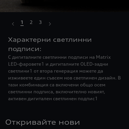
1
2
3
Характерни светлинни
П
подписи:
св
С дигиталните светлинни подписи на Matrix
Дин
на
LED-фаровете1 и дигиталните OLED-задни
фу
светлини1 от втора генерация можете да
пос
изживеете един съвсем нов светлинен дизайн. В
впе
 На
тази комбинация са включени общо осем
се 
светлинни подписа, включително новият,
осв
активен дигитален светлинен подпис1
Aud
Откривайте нови