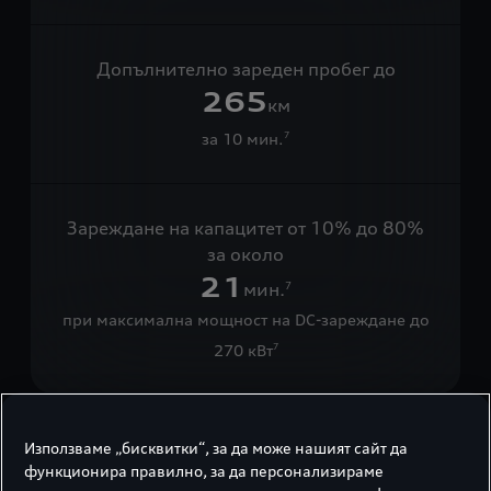
Допълнително зареден пробег до
265
км
за 10 мин.
7
Зареждане на капацитет от 10% до 80%
за около
21
мин.
7
при максимална мощност на DC-зареждане до
270 кВт
7
Използваме „бисквитки“, за да може нашият сайт да
Електрическо удоволствие
функционира правилно, за да персонализираме