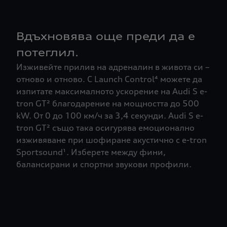
Вдъхновява още преди да е
потеглил.
Изживейте прилив на адреналин в живота си –
отново и отново. С Launch Control⁴ можете да
изпитате максималното ускорение на Audi S e-
tron GT² благодарение на мощността до 500
kW. От 0 до 100 км/ч за 3,4 секунди. Audi S e-
tron GT² също така осигурява емоционално
изживяване при шофиране акустично с e-tron
Sportsound¹. Изберете между фини,
балансирани и спортни звукови профили.