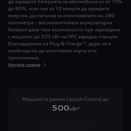
да заредите батерията на автомобила си от 10%
Изж
до 80%, или пък за 10 минути да заредите
шоф
енергия, достатъчна за изминаването на 280
пре
километра – високоволтовата акумулаторна
609
батерия дава тези възможности при зареждане
Tur
с мощност до 320 кВт на HPC зарядна станция.
Нау
Благодарение на Plug & Charge¹², дори не е
необходимо да използвате карта или
приложение.
Научете повече
Мощност в режим Launch-Control до
500
кВт
4