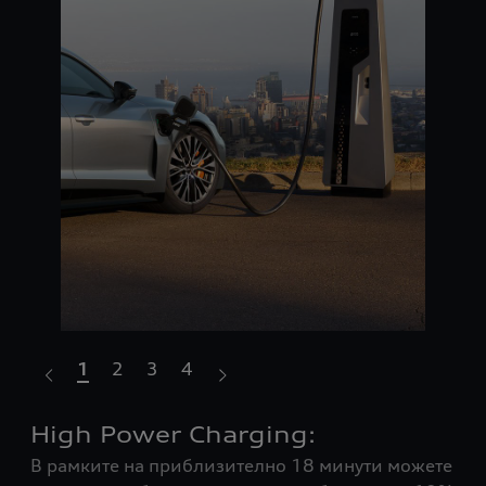
1
2
3
4
то
High Power Charging:
Вн
В рамките на приблизително 18 минути можете
жи