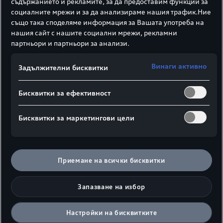
съдържанието и рекламите, за да предоставим функции за
създавали.
социалните мрежи и за да анализираме нашия трафик.Ние
също така споделяме информация за Вашата употреба на
нашия сайт с нашите социални мрежи, рекламни
Audi S e-tron GT
: Най-мощният S-модел на Audi
2
партньори и партньори за анализи.
съчетава силата и красотата на Gran Turismo с
голям пробег, висока мощност на зареждане и
Винаги активно
Задължителни бисквитки
въодушевяваща динамика на пътя.
Бисквитки за ефективност
Бисквитки за маркетингови цели
Приемане на всички бисквитки
Запазване на избор
Настройки на бисквитките