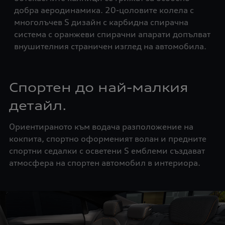
Sin
добра аеродинамика. 20-цоловите колела с
усе
многолъчев S дизайн с карбидна спирачна
система с оранжеви спирачни апарати допълват
внушителния страничен изглед на автомобила.
Спортен до най-малкия
детайл.
Ориентираното към водача разположение на
кокпита, спортно оформеният волан и предните
спортни седалки с осветени S емблеми създават
атмосфера на спортен автомобил в интериора.