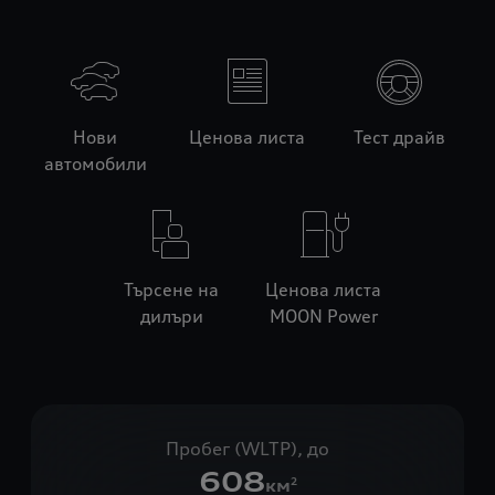
Нови
Ценова листа
Тест драйв
автомобили
Търсене на
Ценова листа
дилъри
MOON Power
Пробег (WLTP), до
608
км
2