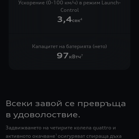
Ускорение (0-100 км/ч) в режим Launch-
Control
3,4
сек
4
Капацитет на батерията (нето)
97
кВтч
7
Всеки завой се превръща
в удоволоствие.
Задвижването на четирите колела quattro и
активното окачване
осигуряват спираща дъха
1