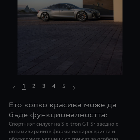
1
2
3
4
5
Ето колко красива може да
С
ерни
Шир
бъде функционалността:
из
Спортният силует на S e-tron GT S² заедно с
ият
хар
оптимизираните форми на каросерията и
на 
обтекаемите калници се грижат за особено