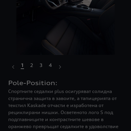
1
2
3
4
Pole-Position:
Д
Спортните седалки plus осигуряват солидна
ф
странична защита в завоите, а тапицерията от
Нар
текстил Kaskade отчасти е изработена от
нав
рециклирани нишки. Осветеното лого S под
дис
подглавниците и контрастните шевове в
раз
оранжево превръщат седалките в удоволствие
зар