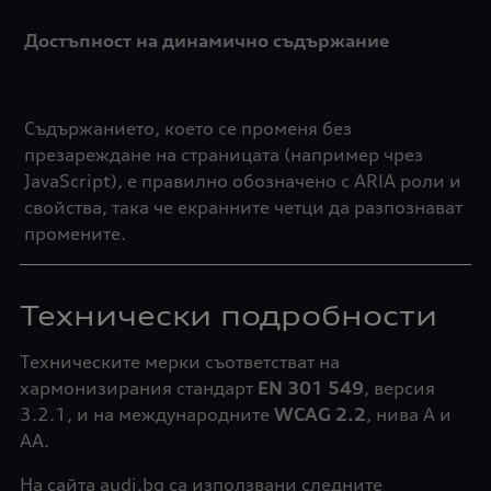
Достъпност на динамично съдържание
Съдържанието, което се променя без
презареждане на страницата (например чрез
JavaScript), е правилно обозначено с ARIA роли и
свойства, така че екранните четци да разпознават
промените.
Технически подробности
Техническите мерки съответстват на
хармонизирания стандарт
EN 301 549
, версия
3.2.1, и на международните
WCAG 2.2
, нива A и
AA.
На сайта audi.bg са използвани следните