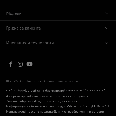
Модели
Грижа за клиента
Иновация и технологии
© 2025. Audi България. Всички права запазени.
myAudi App
Политика за "бисквитките"
Настройки на бисквитките
Авторски права
Политика за защита на личните данни
Законосъобразност
Издателско каре
Достъпност
Информация за безопасност на продукта
Strive for Clarity
EU Data Act
Контакти
Audi търсене на дилър
Данни от изображения и сензори