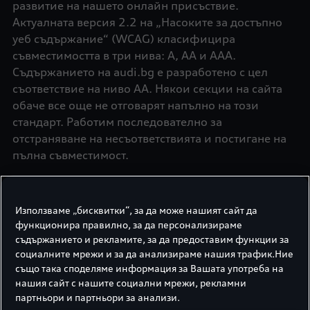
развитие на нашето онлайн присъствие.
Актуалната версия 2.2 на „Насоките за достъпно
уеб съдържание“ (WCAG) класифицира
съвместимостта в три нива: A, AA и AAA.
Съдържанието на audi.bg е разработено с цел
съответствие на ниво AA. Някои секции на сайта
обаче все още не отговарят напълно на този
стандарт. Работим последователно за
отстраняване на несъответствията и постигане на
пълна съвместимост.
Използваме „бисквитки“, за да може нашият сайт да
Помогнете ни да
функционира правилно, за да персонализираме
подобрим достъпността
съдържанието и рекламите, за да предоставим функции за
социалните мрежи и за да анализираме нашия трафик.Ние
Audi България последователно оптимизира
също така споделяме информация за Вашата употреба на
нашия сайт с нашите социални мрежи, рекламни
секции и раздели от уеб страницата, които все
партньори и партньори за анализи.
още не отговарят напълно на изискванията на