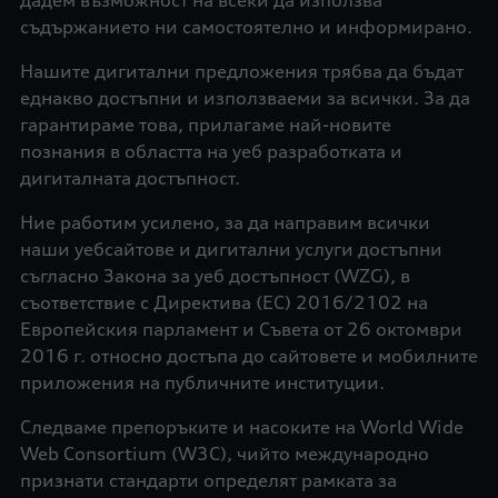
дадем възможност на всеки да използва
съдържанието ни самостоятелно и информирано.
Нашите дигитални предложения трябва да бъдат
еднакво достъпни и използваеми за всички. За да
гарантираме това, прилагаме най-новите
познания в областта на уеб разработката и
дигиталната достъпност.
Ние работим усилено, за да направим всички
наши уебсайтове и дигитални услуги достъпни
съгласно Закона за уеб достъпност (WZG), в
съответствие с Директива (ЕС) 2016/2102 на
Европейския парламент и Съвета от 26 октомври
2016 г. относно достъпа до сайтовете и мобилните
приложения на публичните институции.
Следваме препоръките и насоките на World Wide
Web Consortium (W3C), чийто международно
признати стандарти определят рамката за