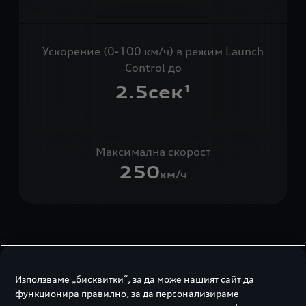
Ускорение (0-100 км/ч) в режим Launch
Control до
2.5
сек
1
Максимална скорост
250
км/ч
Най-интензивното Audi,
което някога сме
Използваме „бисквитки“, за да може нашият сайт да
функционира правилно, за да персонализираме
създавали.