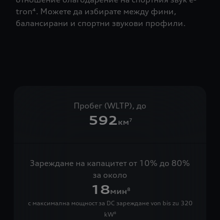
tron⁴. Можете да избирате между фини,
балансирани и спортни звукови профили.
Пробег (WLTP), до
592
км
7
Зареждане на капацитет от 10% до 80%
за около
18
мин
8
с максимална мощност за DC зареждане von bis zu 320
kW
8