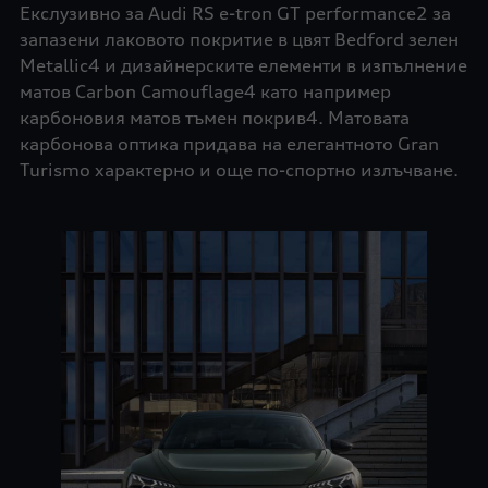
Екслузивно за Audi RS e-tron GT performance2 за
запазени лаковото покритие в цвят Bedford зелен
Metallic4 и дизайнерските елементи в изпълнение
матов Carbon Camouflage4 като например
карбоновия матов тъмен покрив4. Матовата
карбонова оптика придава на елегантното Gran
Turismo характерно и още по-спортно излъчване.