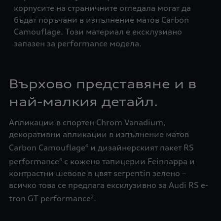
от 
корпусите на страничните огледала могат да
диз
бъдат поръчани в изпълнение матов Carbon
авт
Camouflage. Този материал е ексклузивно
запазен за performance модела.
Върхово представяне и в
най-малкия детайл.
Апликации в спортен Chrom Vanadium,
декоративни апликации в изпълнение матов
Carbon Camouflage
и дизайнерският пакет RS
4
performance
с кожено тапицерии Feinnappa и
4
контрастни шевове в цвят serpentin зелено –
всичко това се предлага ексклузивно за Audi RS e-
tron GT performance
.
2