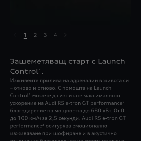
1
2
3
4
t-highlights.skipLinkText__
Зашеметяващ старт с Launch
Control¹.
Изживейте прилива на адреналин в живота си
– отново и отново. С помощта на Launch
Control¹ можете да изпитате максималното
ускорение на Audi RS e-tron GT performance²
благодарение на мощността до 680 кВт. От 0
до 100 км/ч за 2,5 секунди. Audi RS e-tron GT
performance² осигурява емоционално
изживяване при шофиране и в акустично
отношение благодарение на спортния звук e-