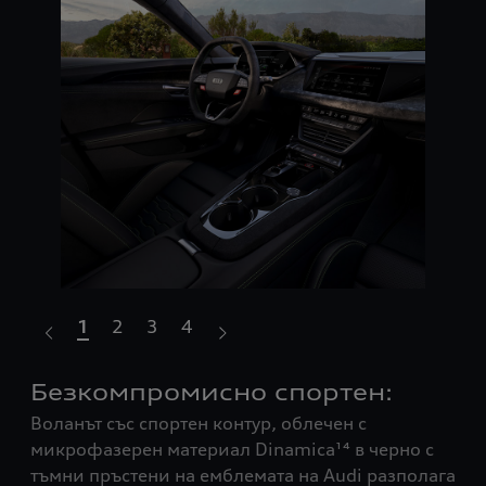
1
2
3
4
Безкомпромисно спортен:
Мо
Воланът със спортен контур, облечен с
ви
микрофазерен материал Dinamica¹⁴ в черно с
Aud
тъмни пръстени на емблемата на Audi разполага
изг