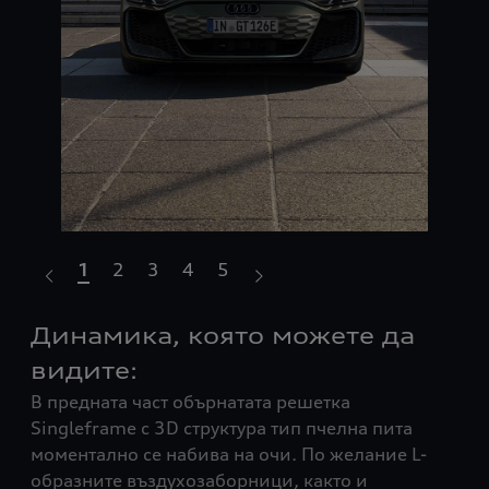
1
2
3
4
5
Динамика, която можете да
Мо
При
видите:
още
В предната част обърнатата решетка
кат
вя
Singleframe с 3D структура тип пчелна пита
лай
моментално се набива на очи. По желание L-
Car
образните въздухозаборници, както и