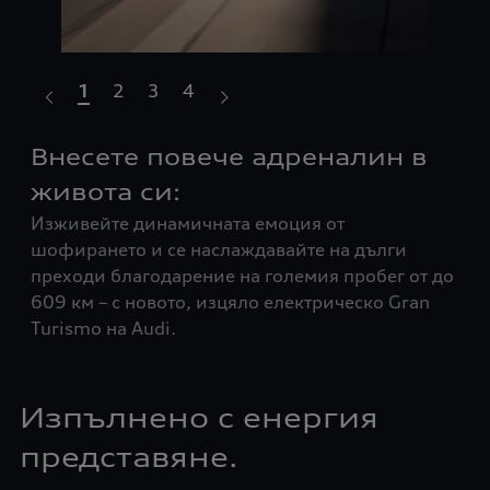
1
2
3
4
то
Внесете повече адреналин в
Hi
В р
живота си:
да 
Изживейте динамичната емоция от
до 
шофирането и се наслаждавайте на дълги
ене
преходи благодарение на големия пробег от до
кил
609 км – с новото, изцяло електрическо Gran
бат
Turismo на Audi.
с м
Бла
нео
Изпълнено с енергия
пр
представяне.
Meh