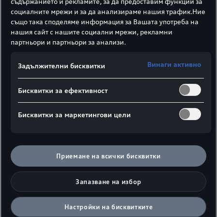
съдържанието и рекламите, за да предоставим функции за
социалните мрежи и за да анализираме нашия трафик.Ние
Новият Audi RS e-tron GT performance
: е първият
2
също така споделяме информация за Вашата употреба на
изцяло електрически RS-performance модел и
нашия сайт с нашите социални мрежи, рекламни
партньори и партньори за анализи.
едновременно с това най-мощният сериен
автомобил на Audi – изпълнен във великолепен
Винаги активно
Gran Turismo дизайн.
Задължителни бисквитки
Бисквитки за ефективност
Бисквитки за маркетингови цели
Приемане на всички бисквитки
Запазване на избор
Настройки на бисквитките