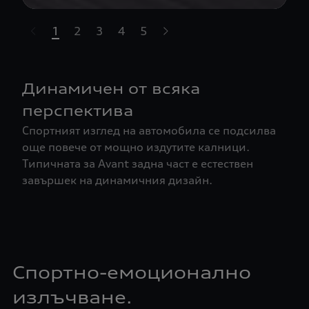
1
2
3
4
5
t-highlights.skipLinkText__
Динамичен от всяка
перспектива
Спортният изглед на автомобила се подсилва
още повече от мощно издутите калници.
Типичната за Avant задна част е естествен
завършек на динамичния дизайн.
Спортно-емоционално
излъчване.