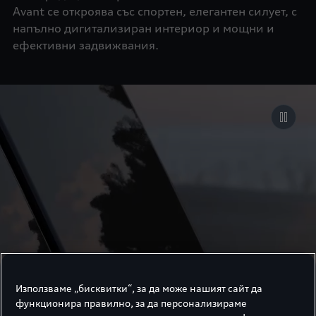
Avant се откроява със спортен, елегантен силует, с
напълно дигитализиран интериор и мощни и
ефективни задвижвания.
Използваме „бисквитки“, за да може нашият сайт да
функционира правилно, за да персонализираме