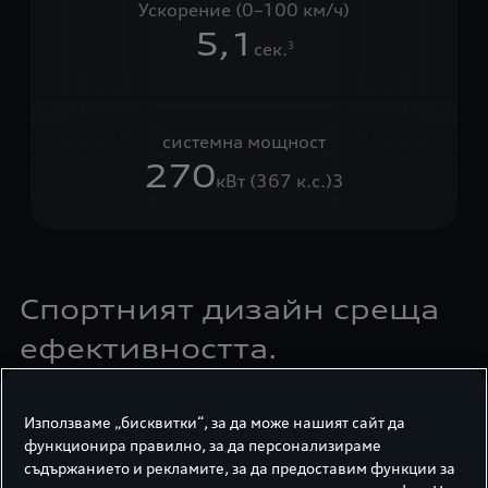
Ускорение (0–100 км/ч)
5,1
сек.
3
системна мощност
270
кВт (367 к.с.)3
Спортният дизайн среща
ефективността.
Новото Audi A5 Avant e-hybrid пренася гъвкавостта
и емоционалността на ново ниво: мускулести
Използваме „бисквитки“, за да може нашият сайт да
функционира правилно, за да персонализираме
пропорции, дигитализиран интериор с изчистен
съдържанието и рекламите, за да предоставим функции за
дизайн се комбинират с едно ефективно и мощно