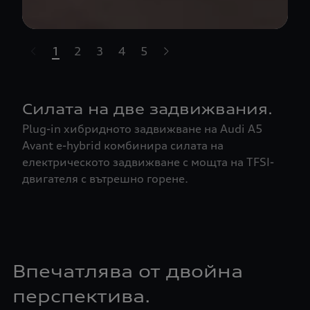
1
2
3
4
5
t-highlights.skipLinkText__
Силата на две задвижвания.
Plug-in хибридното задвижване на Audi A5
Avant e-hybrid комбинира силата на
електрическото задвижване с мощта на TFSI-
двигателя с вътрешно горене.
Впечатлява от двойна
перспектива.