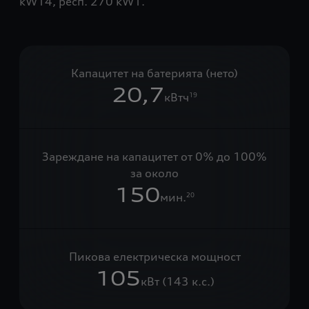
kW14, респ. 270 kW1.
Капацитет на батерията (нето)
20,7
кВтч
19
Зареждане на капацитет от 0% до 100%
за около
150
мин.
20
Пикова електрическа мощност
105
кВт (143 к.с.)