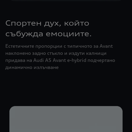
Спортен дух, който
събужда емоциите.
Естетичните пропорции с типичното за Avant
наклонено задно стъкло и издути калници
придава на Audi A5 Avant e-hybrid подчертано
динамично излъчване