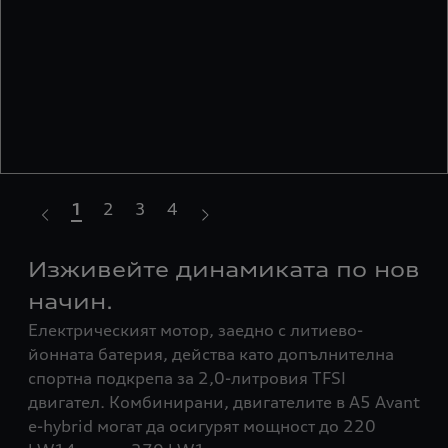
1
2
3
4
е
Изживейте динамиката по нов
З
В с
начин.
чис
е
Електрическият мотор, заедно с литиево-
хиб
йонната батерия, действа като допълнителна
мот
но с
спортна подкрепа за 2,0-литровия TFSI
на 
двигател. Комбинирани, двигателите в A5 Avant
на 
e-hybrid могат да осигурят мощност до 220
хиб