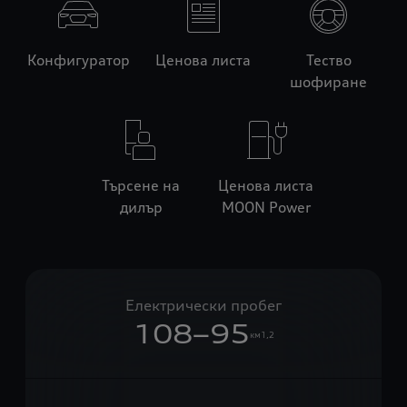
Конфигуратор
Ценова листа
Тество
шофиране
Търсене на
Ценова листа
дилър
MOON Power
Електрически пробег
108–95
км1,2