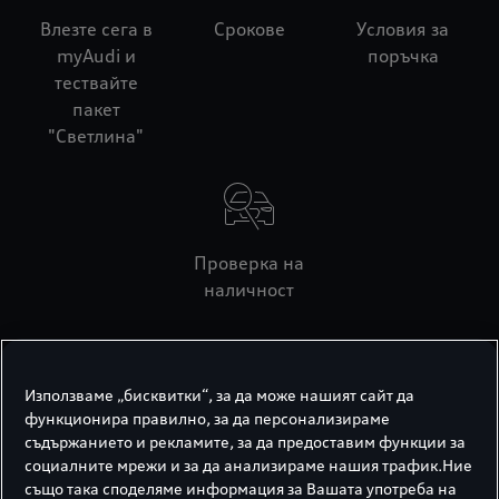
Влезте сега в
Срокове
Условия за
myAudi и
поръчка
тествайте
пакет
"Светлина"
Проверка на
наличност
Срокове за
Използваме „бисквитки“, за да може нашият сайт да
функционира правилно, за да персонализираме
активация на пакет
съдържанието и рекламите, за да предоставим функции за
социалните мрежи и за да анализираме нашия трафик.Ние
"Светлина"
също така споделяме информация за Вашата употреба на