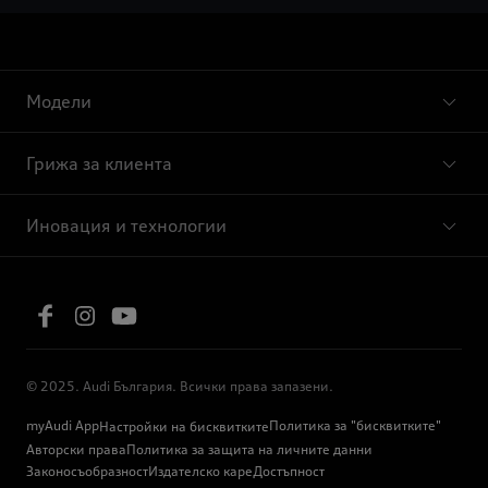
Модели
Грижа за клиента
Иновация и технологии
© 2025. Audi България. Всички права запазени.
myAudi App
Политика за "бисквитките"
Настройки на бисквитките
Авторски права
Политика за защита на личните данни
Законосъобразност
Издателско каре
Достъпност