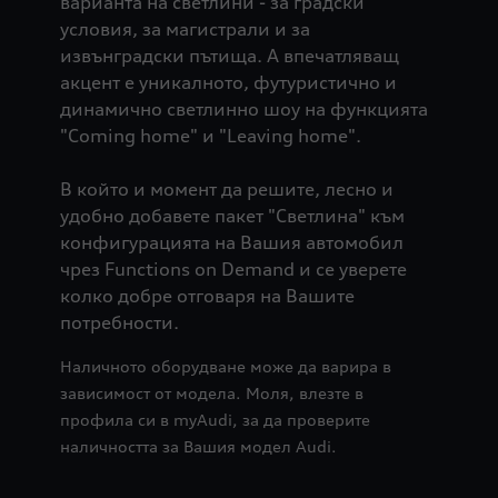
варианта на светлини - за градски
условия, за магистрали и за
извънградски пътища. А впечатляващ
акцент е уникалното, футуристично и
динамично светлинно шоу на функцията
"Coming home" и "Leaving home".
В който и момент да решите, лесно и
удобно добавете пакет "Светлина" към
конфигурацията на Вашия автомобил
чрез Functions on Demand и се уверете
колко добре отговаря на Вашите
потребности.
Наличното оборудване може да варира в
зависимост от модела. Моля, влезте в
профила си в myAudi, за да проверите
наличността за Вашия модел Audi.