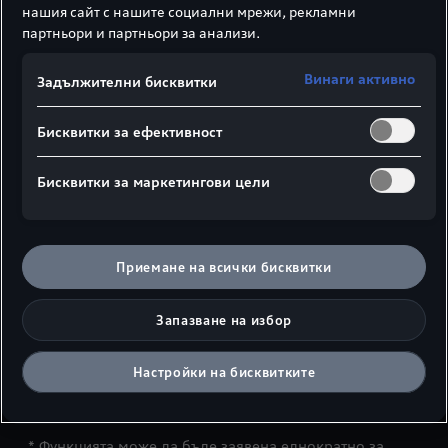
нашия сайт с нашите социални мрежи, рекламни
партньори и партньори за анализи.
За спонтанните
Винаги активно
1* или 6
Задължителни бисквитки
месеци
Бисквитки за ефективност
За планиращите
Бисквитки за маркетингови цели
1 или 3
години
Приемане на всички бисквитки
За решителните
Запазване на избор
Винаги
неограничено
Настройки на бисквитките
* Функцията може да бъде заявена еднократно за