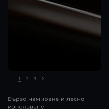
1
2
3
t-highlights.skipLinkText__
Бързо намиране и лесно
използване