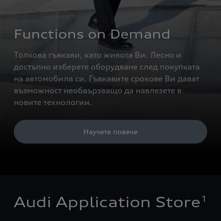
Functions on Demand
Толкова гъвкави, като живота Ви. Лесно и
достъпно изберете оборудване след покупката
на автомобила си. Гъвкавите срокове Ви дават
възможност необвързващо да навлезете в
новите технологии.
Научете повече
1
Audi Application Store