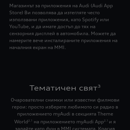
Магазинът за приложения на Audi (Audi App
Store) Ви позволява да изтегляте често
използвани приложения, като Spotify или
YouTube, и да имате достъп до тях на
сензорния дисплей в автомобила. Можете да
намерите вече инсталираните приложения на
началния екран на MMI.
Тематичен свят
3
Очарователни снимки или известни филмови
герои: просто изберете любимото си радио в
приложението myAudi в секцията Theme
World
на приложението myAudi App
и я
2,1
2,1
задайте като фон в MMI системата. Красив