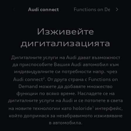
Audi connect
Functions on Demand
Изживейте
дигитализацията
Дигиталните услуги на Audi дават възможност
да приспособите Вашия Audi автомобил към
индивидуалните си потребности напр. чрез
Audi connect
. От друга страна с Functions on
2
Demand можете да добавяте множество
функции по всяко време. Насладете се на
дигиталните услуги на Audi и се потопете в света
на новите технологии като holoride
интерфейс,
1
който допринася за незабравимото изживяване
в автомобила.