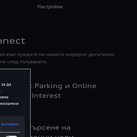
Настройки
nnect
ени към нуждите на нашето модерно дигитално
ли след пътуването.
 за да
On-Street Parking и Online
а
oints of Interest
ляме
 рекламни
 активно
Онлайн търсене на