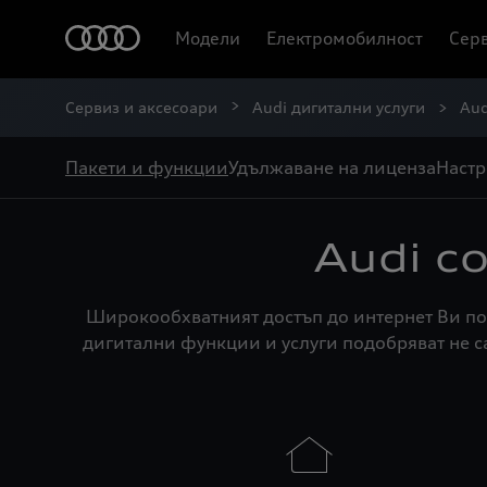
Модели
Електромобилност
Серв
Сервиз и аксесоари
Audi дигитални услуги
Aud
Пакети и функции
Удължаване на лиценза
Наст
Audi c
Широкообхватният достъп до интернет Ви по
дигитални функции и услуги подобряват не с