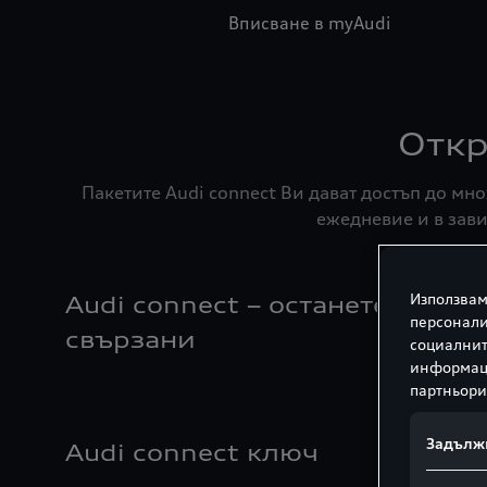
Вписване в myAudi
Откр
Пакетите Audi connect Ви дават достъп до м
ежедневие и в зави
Използвам
Audi connect – останете
персонали
свързани
социалнит
информаци
партньори
Задълж
Audi connect ключ