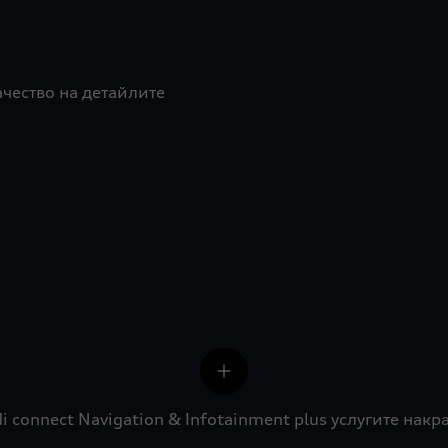
ачество на детайлите
i connect Navigation & Infotainment plus услугите накр