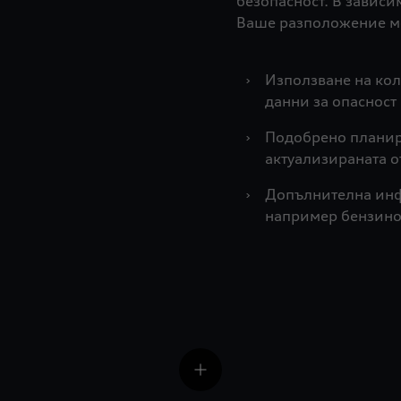
безопасност. В зависи
Ваше разположение мо
›
Използване на кол
данни за опасност 
›
Подобрено планир
актуализираната 
›
Допълнителна инфо
например бензино