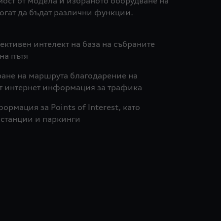
мост от модела и избраното оборудване на
гат да бъдат различни функции.
ективен интелект на база на събраните
на пътя
ане на маршрута благодарение на
от интернет информация за трафика
рмация за Points of Interest, като
станции и паркинги