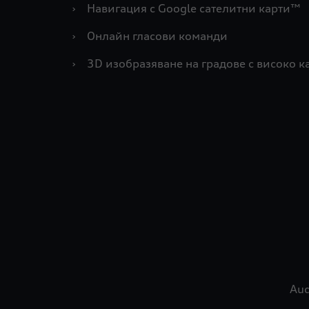
›
Навигация с Google сателитни карти™
›
Онлайн гласови команди
›
3D изобразяване на градове с високо к
Aud