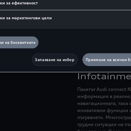
ки за ефективност
ки за маркетингови цели
Amazon Alexa
и на бисквитките
Запазване на избор
Приемане на всички б
Audi conne
Infotainm
Пакетът Audi connect 
информация в реално в
навигационната, така
иновативни функции и 
пътуването. Многостра
трудни ситуации на пъ