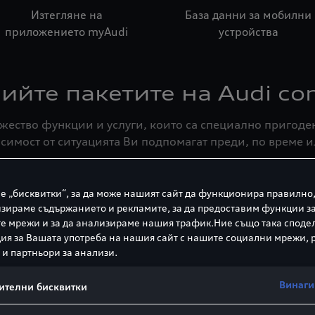
Изтегляне на
База данни за мобилни
приложението myAudi
устройства
ийте пакетите на Audi co
ножество функции и услуги, които са специално пригод
симост от ситуацията Ви подпомагат преди, по време и
е „бисквитки“, за да може нашият сайт да функционира правилно,
Audi connect Спешно обаждане
зираме съдържанието и рекламите, за да предоставим функции з
и сервиз, включващо
P
е мрежи и за да анализираме нашия трафик.Ние също така споде
я за Вашата употреба на нашия сайт с нашите социални мрежи,
управление на автомобила
 и партньори за анализи.
Винаги
ителни бисквитки
Времето