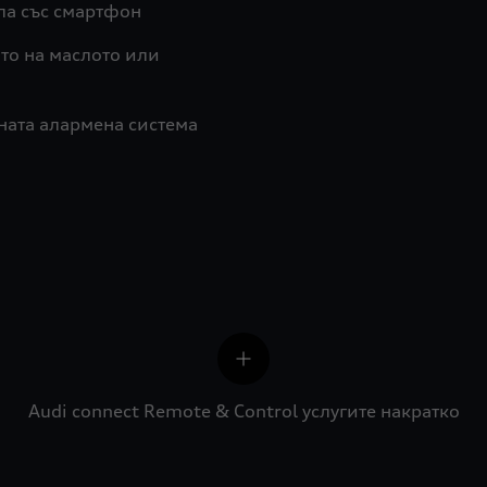
ла със смартфон
ото на маслото или
ната алармена система
Audi connect Remote & Control услугите накратко