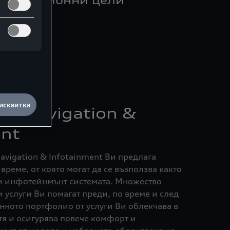
навигационни цели
исквитки
ct Navigation &
ent
Navigation & Infotainment Ви предлага
реме, от която могат да се възползва както
 и инфотейнмънт системата. Множество
услуги Ви помагат преди, по време и след
нното портфолио от услуги Ви облекчава в
тя и осигурява повече комфорт и