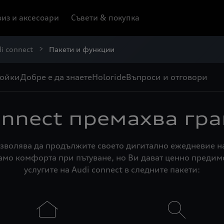
из и аксесоари
Съвети & покупка
i connect
Пакети и функции
ройки
Добре е да знаете
Holoride
Въпроси и отговори
onnect премахва гр
зволява да продължите своето дигитално ежедневие на
амо комфорта при пътуване, но Ви дават ценно предимс
услугите на Audi connect в следните пакети: