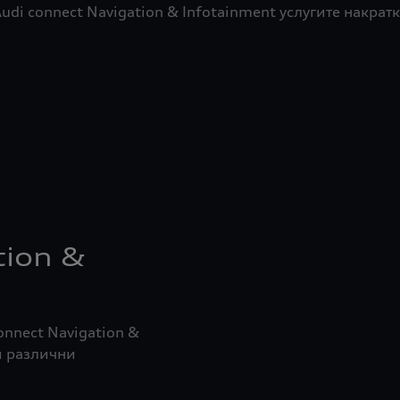
udi connect Navigation & Infotainment услугите накрат
tion &
onnect Navigation &
и различни