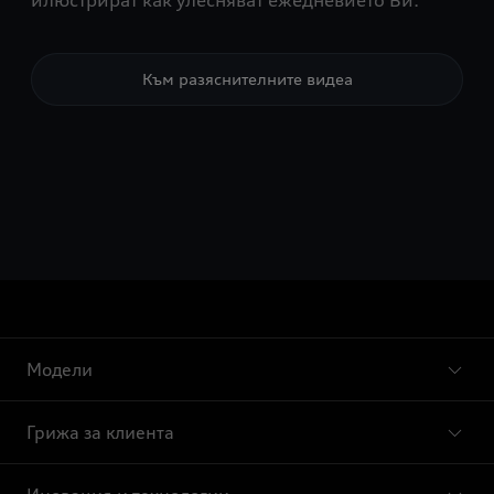
илюстрират как улесняват ежедневието Ви.
Към разяснителните видеа
Модели
Грижа за клиента