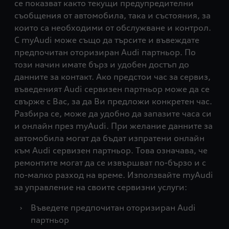
се показват както текущи предупредителни
съобщения от автомобила, така и състояния, за
които са необходими от обслужване и контрол.
С myAudi може също да търсите и въвеждате
предпочитан оторизиран Audi партньор. По
този начин имате бърз и удобен достъп до
данните за контакт. Ако предстои час за сервиз,
въведеният Audi сервизен партньор може да се
свърже с Вас, за да Ви предложи конкретен час.
Разбира се, може да удобно да запазите часа си
и онлайн през myAudi. При желание данните за
автомобила могат да бъдат изпратени онлайн
към Audi сервизен партньор. Това означава, че
ремонтите могат да се извършват по-бързо и с
по-малко разход на време. Използвайте myAudi
за управление на своите сервизни услуги:
›
Въведете предпочитан оторизиран Audi
партньор