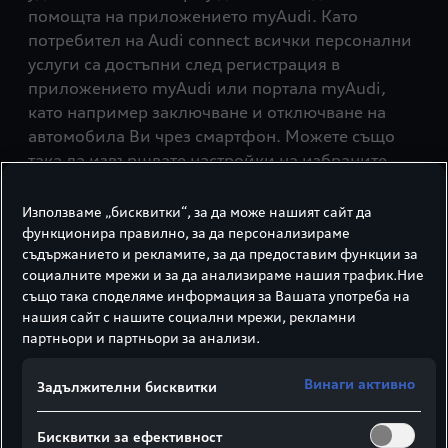
помощта на приложението myAudi. Като
потребител на Audi connect всички персонални
услуги са достъпни след регистрация в
приложението myAudi или портала myAudi,
като например заключване и отключване на
автомобила Ви чрез смартфон. Можете също
така да извършвате настройки на избраните
услуги или да изпращате лични навигационни
цели до своето Audi.
Използваме „бисквитки“, за да може нашият сайт да
функционира правилно, за да персонализираме
съдържанието и рекламите, за да предоставим функции за
социалните мрежи и за да анализираме нашия трафик.Ние
Към портала myAudi
също така споделяме информация за Вашата употреба на
нашия сайт с нашите социални мрежи, рекламни
партньори и партньори за анализи.
Винаги активно
Задължителни бисквитки
Приложение myAudi
Приложението myAudi свързва Вашия
Бисквитки за ефективност