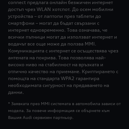
connect предлага онлайн безжичен интернет
достъп чрез WLAN хотспот. До осем мобилни
устройства – от лаптопи през таблети до
смартфони – могат да бъдат свързани с
интернет едновременно. Това означава, че
всички пътници могат да използват интернет и
водачът все още може да ползва MMI.
Комуникацията с интернет се осъществява чрез
антената на покрива. Това позволява най-
високо ниво на стабилност на връзката и
отлично качество на приемане. Криптирането с
помощта на стандарта WPA2 гарантира
необходимата сигурност на предаването на
данни.
* Заявката през MMI системата в автомобила зависи от
модела. За повече информация се обърнете към
Вашия Audi сервизен партньор.