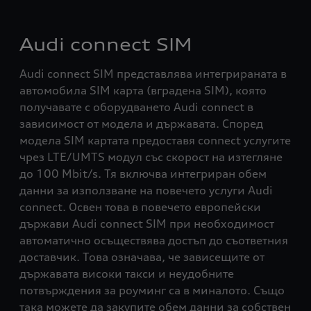
Audi connect SIM
Audi connect SIM представлява интегрираната в
автомобила SIM карта (вградена SIM), която
получавате с оборудването Audi connect в
зависимост от модела и държавата. Според
модела SIM картата предоставя connect услугите
чрез LTE/UMTS модул със скорост на изтегляне
до 100 Mbit/s. Тя включва интегриран обем
данни за използване на повечето услуги Audi
connect. Освен това в повечето европейски
държави Audi connect SIM при необходимост
автоматично осъществява достъп до съответния
доставчик. Това означава, че зависещите от
държавата високи такси и неудобните
потвърждения за роуминг са в миналото. Също
така можете да закупите обем данни за собствен