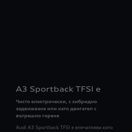
A3 Sportback TFSI e
Чисто електрически, с хибридно
задвижване или като двигател с
вътрешно горене
Audi A3 Sportback TFSI e впечатлява като