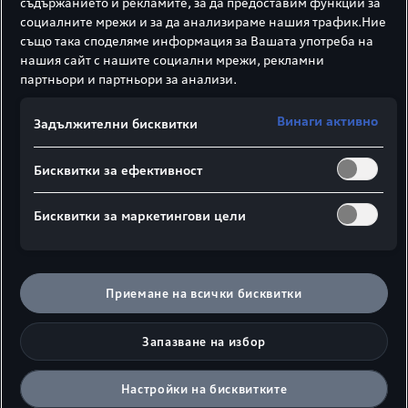
съдържанието и рекламите, за да предоставим функции за
Новият Audi Q3 SUV e-hybrid1. С Audi
социалните мрежи и за да анализираме нашия трафик.Ние
Plug-in-Hybrid-технология от следващо
също така споделяме информация за Вашата употреба на
нашия сайт с нашите социални мрежи, рекламни
поколение.
партньори и партньори за анализи.
Изберете един от трите ръчно избираеми
режима на движение: изцяло
Винаги активно
Задължителни бисквитки
електрически режим (EV), основно
използване на двигателя с вътрешно
Бисквитки за ефективност
горене, за да се запази заряда на
батерията за последващо шофиране в
електрически режим (Battery Hold5), или
Бисквитки за маркетингови цели
съчетание на електромотор и двигател с
вътрешно горене (Auto Hybrid).
Приемане на всички бисквитки
Научете повече
Запазване на избор
Към конфигуратор
Настройки на бисквитките