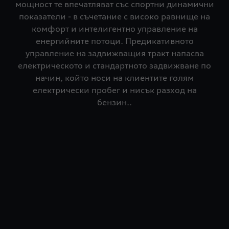
мощност те впечатляват със спортни динамични
показатели - в съчетание с високо равнище на
комфорт и интелигентно управление на
енергийните потоци. Предикативното
управление на задвижващия тракт напасва
електрическото и стандартното задвижване по
начин, който носи на клиентите голям
електрически пробег и нисък разход на
бензин..