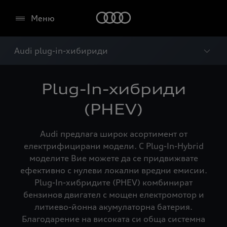
Меню
Audi plug-in-хибириди
Plug-In-хибриди
(PHEV)
Audi предлага широк асортимент от
електрифицирани модели. С Plug-In-Hybrid
моделите Вие можете да се придвижвате
ефективно с нулеви локални вредни емисии.
Plug-In-хибридите (PHEV) комбинират
бензинов двигател с мощен електромотор и
литиево-йонна акумулаторна батерия.
Благодарение на високата си обща системна