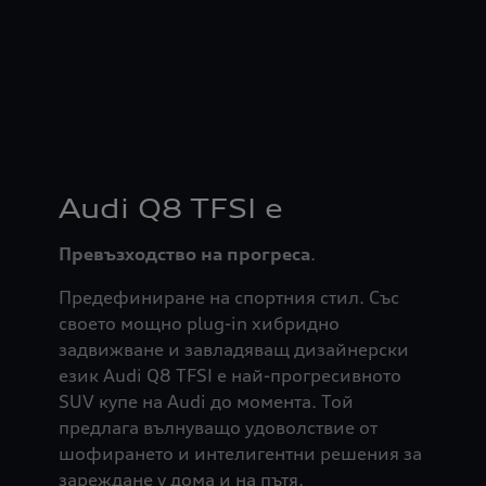
Audi Q8 TFSI e
Превъзходство на прогреса
.
Предефиниране на спортния стил. Със
своето мощно plug-in хибридно
задвижване и завладяващ дизайнерски
език Audi Q8 TFSI e най-прогресивното
SUV купе на Audi до момента. Той
предлага вълнуващо удоволствие от
шофирането и интелигентни решения за
зареждане у дома и на пътя.