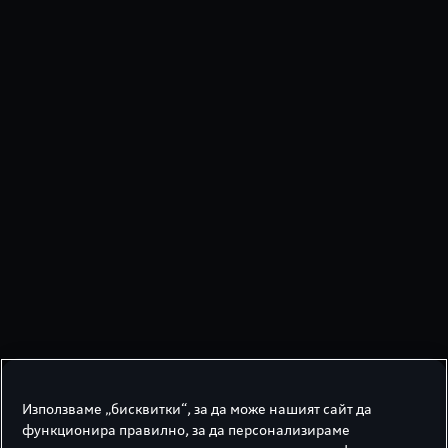
Q3 SUV e-hybrid
Използваме „бисквитки“, за да може нашият сайт да
Два двигателя. Много възможности.
функционира правилно, за да персонализираме