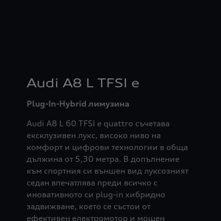
Audi A8 L TFSI e
Plug-In-Hybrid лимузина
Audi A8 L 60 TFSI e quattro съчетава
ексклузивен лукс, високо ниво на
комфорт и цифрови технологии в обща
дължина от 5,30 метра. В допълнение
към спортния си външен вид луксозният
седан впечатлява преди всичко с
иновативното си plug-in хибридно
задвижване, което се състои от
ефективен електромотор и мощен