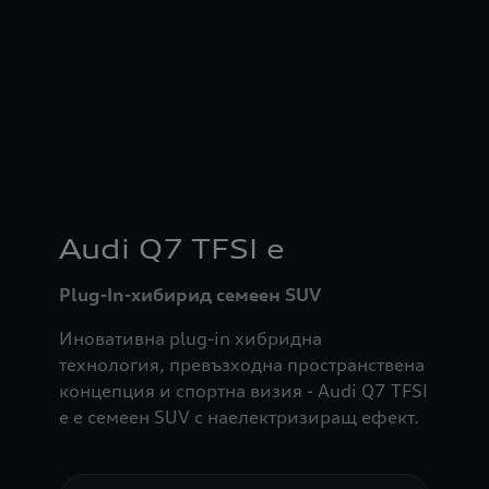
Audi Q7 TFSI e
Plug-In-хибирид семеен SUV
Иновативна plug-in хибридна
технология, превъзходна пространствена
концепция и спортна визия - Audi Q7 TFSI
e е семеен SUV с наелектризиращ ефект.