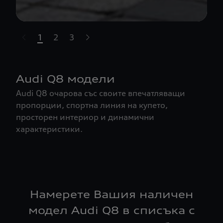
1
2
3
t-highlights.skipLinkText__
Audi Q8 модели
Audi Q8 очарова със своите впечатляващи
пропорции, спортна линия на купето,
просторен интериор и динамични
характеристики.
Намерете Вашия наличен
модел Audi Q8 в списъка с