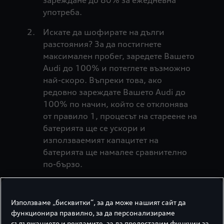
зареждане до 80% за ежедневна
употреба.
Искате да шофирате на дълги
разстояния? За да постигнете
максимален пробег, заредете Вашето
Audi до 100% и потеглете възможно
най-скоро. Въпреки това, ако
редовно зареждате Вашето Audi до
100% по начин, който се отклонява
от правило 1, процесът на стареене на
батерията ще се ускори и
използваемият капацитет на
батерията ще намалее сравнително
по-бързо.
Имате ли по-дълги престои? Когато
паркирате автомобила, се уверете, че
Използваме „бисквитки“, за да може нашият сайт да
нивото на зареждане е между 30% и
функционира правилно, за да персонализираме
80%.
съдържанието и рекламите, за да предоставим функции за