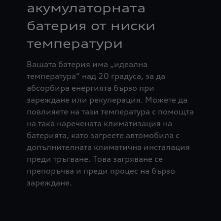
акумулаторната
батерия от ниски
температури
Вашата батерия има „идеална
температура“ над 20 градуса, за да
абсорбира енергията бързо при
зареждане или рекуперация. Можете да
повлияете на тази температура с помощта
на така наречената климатизация на
батерията, като загреете автомобила с
допълнителната климатична инсталация
преди тръгване. Това загряване се
препоръчва и преди процес на бързо
зареждане.