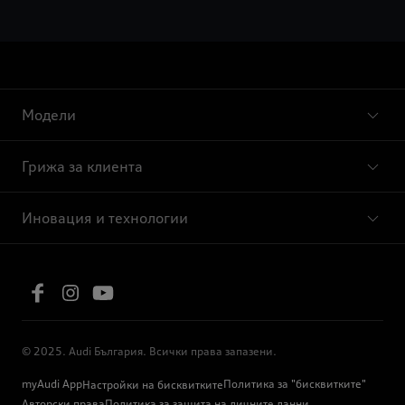
Модели
Грижа за клиента
Иновация и технологии
© 2025. Audi България. Всички права запазени.
myAudi App
Политика за "бисквитките"
Настройки на бисквитките
Авторски права
Политика за защита на личните данни