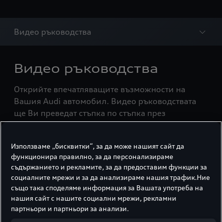
Видео ръководства
Видео ръководства
Открийте впечатляващите възможности на
Вашия Audi автомобил. Видео ръководствата
ще Ви преведат стъпка по стъпка през
иновативните технологии и интелигентните
функции – с ясни обяснения и практически
Използваме „бисквитки“, за да може нашият сайт да
решения на най-често задаваните въпроси.
функционира правилно, за да персонализираме
Убедете се колко лесно може да бъде
съдържанието и рекламите, за да предоставим функции за
използването на съвременните технологии и
социалните мрежи и за да анализираме нашия трафик.Ние
как интелигентните системи и функции на
също така споделяме информация за Вашата употреба на
Вашия Audi автомобил допринасят всеки ден за
нашия сайт с нашите социални мрежи, рекламни
повече комфорт и удоволствие от шофирането.
партньори и партньори за анализи.