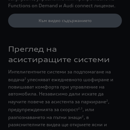
Functions on Demand и Audi connect лицензи.
Към видео съдържанието
Преглед на
асистиращите системи
Интелигентните системи за подпомагане на
водача
улесняват ежедневното шофиране и
2
повишават комфорта при управление на
автомобила. Независимо дали искате да
научите повече за асистента за паркиране
,
2
предупрежденията за скорост
, или
2,3
разпознаването на пътни знаци
, в
2
разяснителните видеа ще откриете ясни и