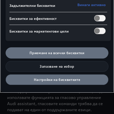
За създаване на видеата е използван моделът
Винаги активно
Задължителни бисквитки
A6 Sportback e-tron
. Описаните функции и
1
стъпки за работа обаче са общовалидни и не
Бисквитки за ефективност
зависят от конкретния модел автомобил или
версия на софтуера. Поради това е налице
Бисквитки за маркетингови цели
възможност някои елементи и
функционалности във Вашия Audi автомобил
да се различават от демонстрираните.
Приемане на всички бисквитки
Повече информация за всяка от представените
функции ще откриете на съответните раздели с
Запазване на избор
видео инструкции.
Моля, имайте предвид, че към момента
Настройки на бисквитките
приложението myAudi и интерфейсът на MMI
не поддържат български език. Също така, за да
използвате функцията за гласово управление
Audi assistant, гласовите команди трябва да се
подават на един от поддържаните езици.