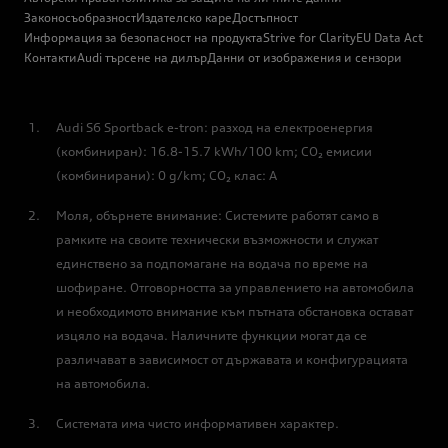
Законосъобразност
Издателско каре
Достъпност
Информация за безопасност на продукта
Strive for Clarity
EU Data Act
Контакти
Audi търсене на дилър
Данни от изображения и сензори
Аudi S6 Sportback e-tron: разход на електроенергия
(комбиниран): 16.8-15.7 kWh/100 km; CO₂ емисии
(комбинирани): 0 g/km; CO₂ клас: A
Моля, обърнете внимание: Системите работят само в
рамките на своите технически възможности и служат
единствено за подпомагане на водача по време на
шофиране. Отговорността за управлението на автомобила
и необходимото внимание към пътната обстановка остават
изцяло на водача. Наличните функции могат да се
различават в зависимост от държавата и конфигурацията
на автомобила.
Системата има чисто информативен характер.