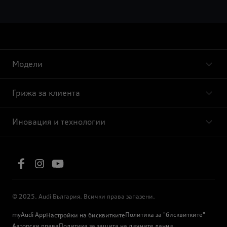
Модели
Грижа за клиента
Иновация и технологии
© 2025. Audi България. Всички права запазени.
myAudi App
Политика за "бисквитките"
Настройки на бисквитките
Авторски права
Политика за защита на личните данни