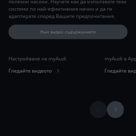
полезни насоки. Научете как да използвате тези
системи по най-ефективния начин и да ги
адаптирате според Вашите предпочитания.
Към видео съдържанието
Настройване на myAudi
myAudi в App
Гледайте видеото
Гледайте ви