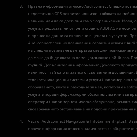
Правна информация относно Audi connect Спешно повикван
недостатъчно GPS покритие или извън обхвата на мобилна
налични или да са достъпни само с ограничения. Моля, о
услуги, предоставяни от трети страни. AUDI AG не носи от
и пренос на данни са включени в цената на услугите. Пре
Audi connect спешно повикване и сервизни услуги с Audi 
на спешно повикване центърът за спешни повиквания на
да може да бъде оказана помощ възможно най-бързо. Под
myAudi. Допълнителна информация: Доколкото продуктите 
наличност, тъй като тя зависи от съответните доставчиц
телекомуникационни системи и услуги (например ако моб
оборудването, както и разходите за нея, когато тя е нео
услугите поради форсмажорни обстоятелства или във връ
оператори (например техническо обслужване, ремонт, си
своевременното отстраняване на подобни прекъсвания ил
Част от Audi connect Navigation & Infotainment (plus).
повече информация относно наличността се обърнете къ