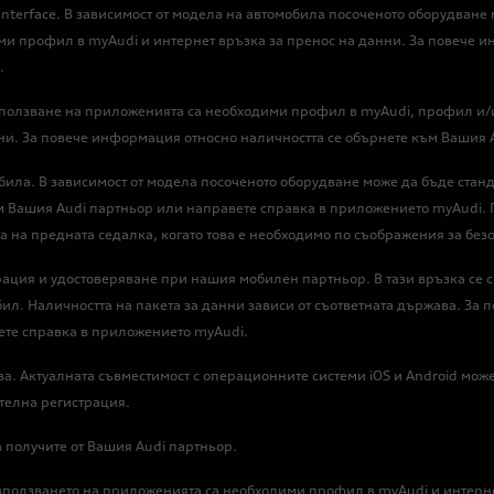
ne Interface. В зависимост от модела на автомобила посоченото оборудв
и профил в myAudi и интернет връзка за пренос на данни. За повече и
.
 използване на приложенията са необходими профил в myAudi, профил и/
нни. За повече информация относно наличността се обърнете към Вашия
обила. В зависимост от модела посоченото оборудване може да бъде ст
м Вашия Audi партньор или направете справка в приложението myAudi. 
 на предната седалка, когато това е необходимо по съображения за безо
рация и удостоверяване при нашия мобилен партньор. В тази връзка се 
бил. Наличността на пакета за данни зависи от съответната държава. За 
ете справка в приложението myAudi.
ва. Актуалната съвместимост с операционните системи iOS и Android мо
телна регистрация.
получите от Вашия Audi партньор.
За използването на приложенията са необходими профил в myAudi и интерн