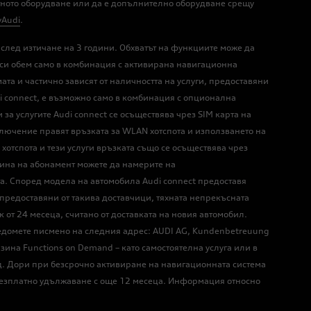
ртното оборудване или да е допълнително оборудване срещу
Audi
.
 след изтичане на 3 години. Обхватът на функциите може да
ия си обем само в комбинация с активирана навигационна
ата и частично зависят от наличността на услуги, предоставяни
di connect, е възможно само в комбинация с опционална
 за услугите Audi connect се осъществява чрез SIM карта на
зключение правят връзката за WLAN хотспота и използването на
хотспота и тези услуги връзката също се осъществява чрез
чина на абонамент можете да намерите на
ата. Според модела на автомобила Audi connect предоставя
и, предоставяни от такива доставчици, тяхната непрекъсната
к от 24 месеца, считано от доставката на новия автомобил.
уведомете писмено на следния адрес: AUDI AG, Kundenbetreuung
азина Functions on Demand – като самостоятелна услуга или в
од. Дори при безсрочно активиране на навигационната система
о безплатно удължаване с още 12 месеца. Информация относно