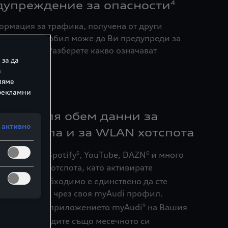
дупреждение за опасности
4
ормация за трафика, получена от други
т Audi автомобил може да Ви предупреди за
 маршрута. Разберете какво означават
 за да
ли.
а
ляме
 рекламни
ключения обем данни за
 активно
томобила и за WLAN хотспота
ения като Spotify
, YouTube, DAZN
и много
6
6
кто и WLAN хотспота, като активирате
данни
. Необходимо е единствено да сте
8,1
н потребител чрез своя myAudi профил.
 лесно чрез приложението myAudi
на Вашия
9
е също да следите също месечното си