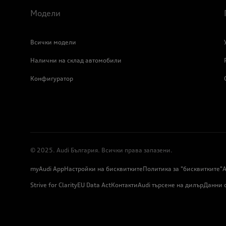
Модели
Всички модели
Налични на склад автомобили
Конфигуратор
© 2025. Audi България. Всички права запазени.
myAudi App
Настройки на бисквитките
Политика за "бисквитките"
А
Strive for Clarity
EU Data Act
Контакти
Audi търсене на дилър
Данни 