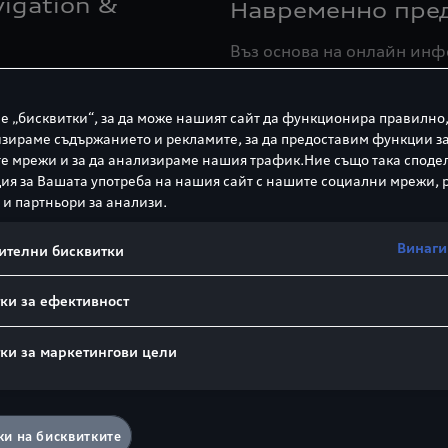
igation &
Навременно пре
Въз основа на онлайн инф
превозни средства, Вашия
лага множество полезни
потенциални опасности по
те.
е „бисквитки“, за да може нашият сайт да функционира правилно,
предупредителните симво
зираме съдържанието и рекламите, за да предоставим функции з
е мрежи и за да анализираме нашия трафик.Ние също така споде
Гледайте видеото
я за Вашата употреба на нашия сайт с нашите социални мрежи,
 и партньори за анализи.
т Audi
Активиране на в
Винаги
ителни бисквитки
приложения в ав
 във Вашето Audi. Чрез
ки за ефективност
Можеда използвате прилож
и управлявате приложения
други в автомобила си, ка
ки за маркетингови цели
емата или на дисплея на
включения в пакета обем 
регистрирани като основе
ика до водача
.
7
Активирането се извършва
смартфон
. В него может
10
и на бисквитките