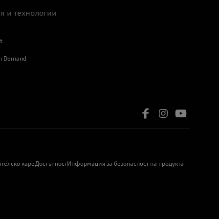
я и технологии
t
on Demand
ателско каре
Достъпност
Информация за безопасност на продукта