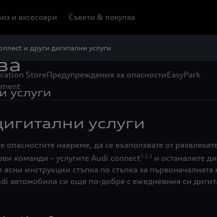
из и аксесоари
Съвети & покупка
onnect и други дигитални услуги
ва
cation Store
Предупреждения за опасности
EasyPark
nment
и услуги
 дигитални услуги
ате опасностите навреме, да се възползвате от развлек
ови команди – услугите Audi connect
и останалите ди
1,2,3
ясни инструкции стъпка по стъпка за първоначалната 
udi автомобила си още по-добре с ежедневния си дигит