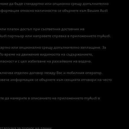
ане може да бъде стандартно или опционно срещу допълнително
нформация относно наличността се обърнете към Вашия Audi
или платен достъп при съответния доставчик на
 Audi партньор или направете справка в приложението myAudi.
андартно или опционално срещу допълнително заплащане. За
По време на движение видимостта на съдържанието,
пасност и с цел избягване на разсейване на водача.
сключва отделен договор между Вас и мобилния оператор.
повече информация се обърнете към секцията отговори на често
жете да намерите в описанието на приложението myAudi в
ет връзка за пренос на данни.