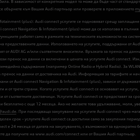
била. В зависимост от конкретния модел то може да бъде част от станда
се обърнете към Вашия Audi партньор или проверете в приложението
my
otainment (plus): Audi connect услугите се подновяват срещу заплащане
i connect Navigation & Infotainment (plus) може да се използва в пълн
ункциите работят само в рамките на техническите възможности на систем
та на предоставените данни. Използването на услугите, поддържани от Au
ят от AUDI AG и/или съответните вносители. Връзката за пренос на данни
този пренос на данни са включени в цената на услугите Audi connect. И
тимедийно съдържание (например Online Radio и Hybrid Radio). За WLAN 
а пренос на данни от доставчика на Audi. Информация за тарифите и на
ни от Audi connect Navigation & Infotainment (plus), зависи от държав
и и от трети страни. Когато услугите Audi connect се основават на услуг
и от съответните доставчици. Услугите Audi connect се предоставят за сро
о и безплатно с още 12 месеца. Ако не желаете това удължаване, моля, 
@audi.de
. При последващо закупуване на услугите Audi connect чрез маг
делен срок – услугите Audi connect са достъпни само за закупения пери
nect е 24 месеца от датата на закупуването, с възможност за еднократн
те да получите на www.audi.com/connect или от Вашия Audi партньор.