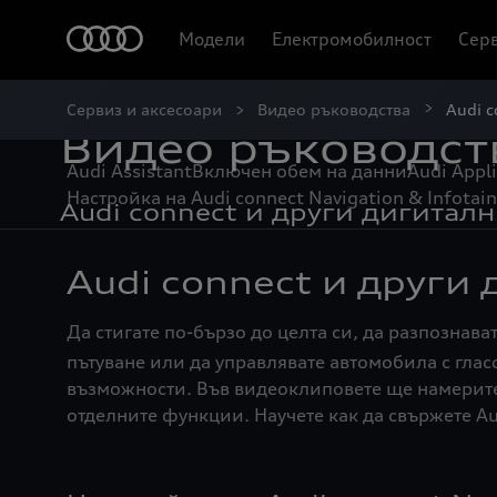
Модели
Електромобилност
Серв
Сервиз и аксесоари
Видео ръководства
Audi c
Видео ръководст
Audi Assistant
Включен обем на данни
Audi Appli
Настройка на Audi connect Navigation & Infotai
Audi connect и други дигиталн
Audi connect и други
Да стигате по-бързо до целта си, да разпознав
пътуване или да управлявате автомобила с глас
възможности. Във видеоклиповете ще намерите 
отделните функции. Научете как да свържете A