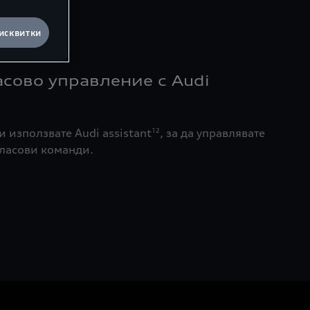
исквитки
асово управление с Audi
и използвате Audi assistant
, за да управлявате
12
ласови команди.