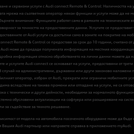
е и сервизни услуги с Audi connect Remote & Control: Наличността на ус
та мрежа на съответния оператор някои функции и услуги може да не мо
бърнете внимание: Функциите работят само в рамките на техническите въ
говорност за точността на предоставените данни. Услугите се предоставят
доставяните от Audi услуги са достъпни само в зоните на покритие на м
connect Remote & Control се предоставя за срок до 10 години, считано о
 Audi може да предаде получената информация на местния координацио
робна информация относно обработването на лични данни можете да нам
и услугите Audi connect се основават на услуги, предоставяни от трети 
и. В случай на административни, държавни или други законово наложени
илният оператор, избран от Audi, прекрати или ограничи мобилните ус
бходима вследствие на такива промени или отпадане на услуги, не са отго
зка с технически и други дейности, необходими за нормалното функцио
стемно обусловени актуализации на софтуера или разширяване на систе
и за съдействие за тяхното решаване.
 В зависимост от модела на автомобила посоченото оборудване може да б
м Вашия Audi партньор или направете справка в приложението myAudi.