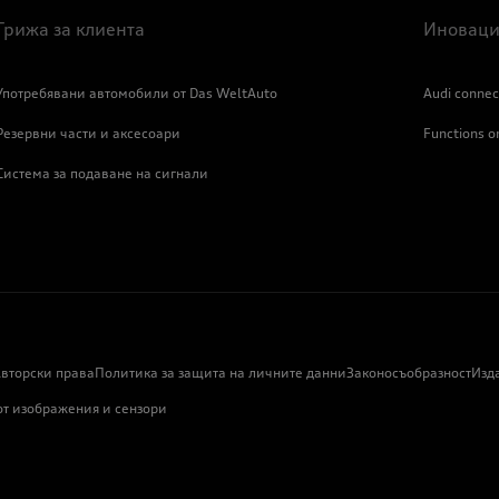
Грижа за клиента
Иноваци
Употребявани автомобили от Das WeltAuto
Audi connec
Резервни части и аксесоари
Functions 
Система за подаване на сигнали
вторски права
Политика за защита на личните данни
Законосъобразност
Изд
от изображения и сензори