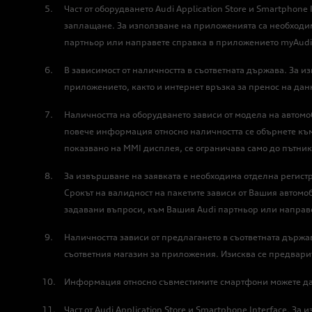
Част от оборудването Audi Application Store и Smartpho
заплащане. За използване на приложенията са необходим
партньор или направете справка в приложението myAudi
В зависимост от наличността в съответната държава. За
приложението, както и интернет връзка за пренос на да
Наличността на оборудването зависи от модела на автом
повече информация относно наличността се обърнете къ
показвано на MMI дисплея, се ограничава само до пътника
За извършване на заявката е необходима отделна регист
Срокът на валидност на пакетите зависи от Вашия автомо
задавани въпроси, към Вашия Audi партньор или направ
Наличността зависи от предлагането в съответната държа
съответния магазин за приложения. Изисква се предвари
Информация относно съвместимите смартфони можете да 
Част от Audi Application Store и Smartphone Interface. 