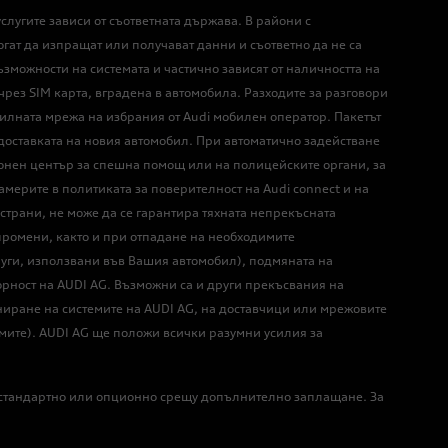
лугите зависи от съответната държава. В райони с
гат да изпращат или получават данни и съответно да не са
зможности на системата и частично зависят от наличността на
 чрез SIM карта, вградена в автомобила. Разходите за разговори
обилната мрежа на избрания от Audi мобилен оператор. Пакетът
т доставката на новия автомобил. При автоматично задействане
нен център за спешна помощ или на полицейските органи, за
ерите в политиката за поверителност на Audi connect и на
страни, не може да се гарантира тяхната непрекъсната
 промени, както и при отпадане на необходимите
луги, използвани във Вашия автомобил), подмяната на
ворност на AUDI AG. Възможни са и други прекъсвания на
ниране на системите на AUDI AG, на доставчици или мрежовите
мите). AUDI AG ще положи всички разумни усилия за
ъде стандартно или опционно срещу допълнително заплащане. За