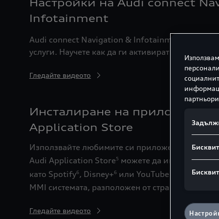
Настройки на Audi connect Nav
Infotainment
Audi connect Navigation & Infotainment
, пред
1,2
услуги. Научете как да ги активирате и използва
Използвам
персонали
Гледайте видеото
социалнит
информаци
партньори
Инсталиране на приложения о
Задълж
Application Store
Използвайте любимите си приложения директно
Бисквит
Audi Application Store
можете да инсталирате 
5
Бисквит
като Spotify
, Disney+
или YouTube на MMI сист
6
6
MMI системата, разположен от страната на пътн
Гледайте видеото
Настройк