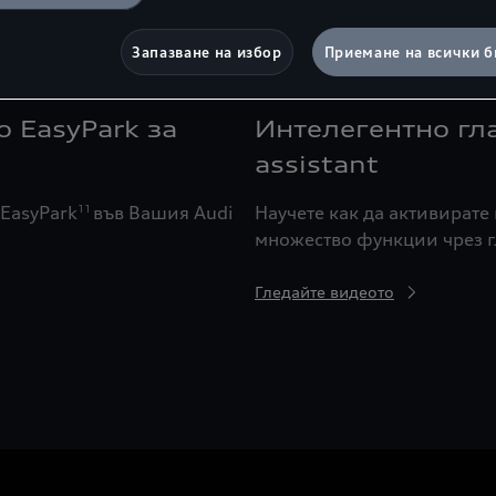
потребление на данни.
Запазване на избор
Приемане на всички б
Гледайте видеото
 EasyPark за
Интелегентно гл
assistant
EasyPark
във Вашия Audi
Научете как да активирате 
11
множество функции чрез г
Гледайте видеото