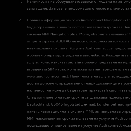
Наличността на оборудването зависи от модела на автомо
заплащане. За повече информация относно наличността 
Правна информация относно Audi connect Navigation & Inf
бъде ограничен в зависимост от съответната държава. Aud
система MMI Navigation plus. Моля, обърнете внимание: Ф
от трети страни. AUDI AG не носи отговорност за точност
навигационна система. Услугите Audi connect се предостав
мобилен оператор, вградена в автомобила. Разходите за 
услуги, които изискват онлайн поточно предаване на мул
вградената SIM карта, но изисква платен тарифен план з
www.audi.com/connect. Наличността на услугите, поддържа
достъп до услуги, предлагани от наши доставчици на услуг
наличност не може да бъде гарантирана, тъй като тя завис
След изтичането на този срок те се удължават еднократн
Deutschland, 85045 Ingolstadt, e-mail:
kundenbetreuung
пакет с навигационната система MMI, активирана за опре
MMI максималният срок за ползване на услугите Audi con
последващото подновяване на услугите Audi connect може