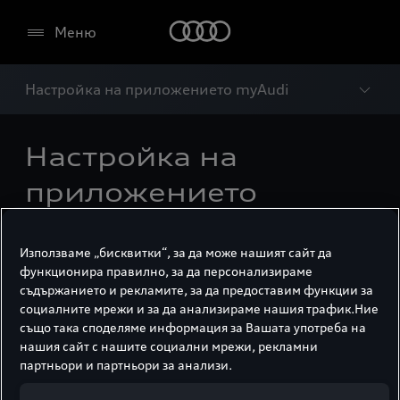
Меню
Настройка на приложението myAudi
Настройка на
приложението
1
myAudi
Използваме „бисквитки“, за да може нашият сайт да
функционира правилно, за да персонализираме
Свържете Вашия автомобил с приложението
съдържанието и рекламите, за да предоставим функции за
myAudi, за да използвате дигитални услуги и
социалните мрежи и за да анализираме нашия трафик.Ние
функции.
също така споделяме информация за Вашата употреба на
нашия сайт с нашите социални мрежи, рекламни
партньори и партньори за анализи.