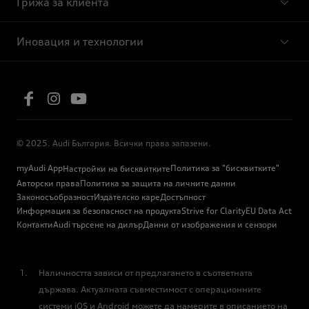
Грижа за клиента
Иновация и технологии
© 2025. Audi България. Всички права запазени.
myAudi App
Политика за "бисквитките"
Настройки на бисквитките
Авторски права
Политика за защита на личните данни
Законосъобразност
Издателско каре
Достъпност
Информация за безопасност на продукта
Strive for Clarity
EU Data Act
Контакти
Audi търсене на дилър
Данни от изображения и сензори
Наличността зависи от предлагането в съответната
държава. Актуалната съвместимост с операционните
системи iOS и Android можете да намерите в описанието на