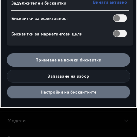
Може би Ви интересува
Винаги активно
Задължителни бисквитки
още
Бисквитки за ефективност
Бисквитки за маркетингови цели
myAudi в Apple CarPlay.
Гледайте видеото
Приемане на всички бисквитки
Запазване на избор
Настройки на бисквитките
Модели