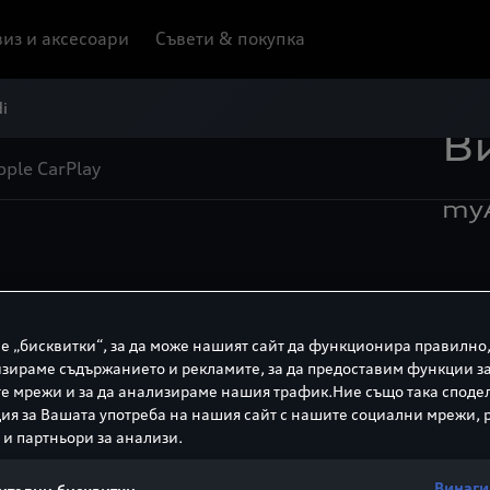
из и аксесоари
Съвети & покупка
i
В
ple CarPlay
my
талните услуги на Audi. В създадените видео инструк
аксимално от неговите възможности. Ще Ви покажем стъ
е „бисквитки“, за да може нашият сайт да функционира правилно,
ии от разстояние и да използвате всички предимства,
зираме съдържанието и рекламите, за да предоставим функции з
в Apple CarPlay
или как да настроите смартфона си
к
2,3
4
е мрежи и за да анализираме нашия трафик.Ние също така споде
я за Вашата употреба на нашия сайт с нашите социални мрежи,
 и партньори за анализи.
о myAudi
myAudi в Apple C
Винаги