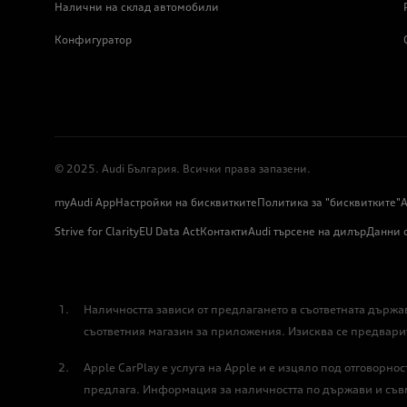
Налични на склад автомобили
Конфигуратор
© 2025. Audi България. Всички права запазени.
myAudi App
Настройки на бисквитките
Политика за "бисквитките"
А
Strive for Clarity
EU Data Act
Контакти
Audi търсене на дилър
Данни 
Наличността зависи от предлагането в съответната държа
съответния магазин за приложения. Изисква се предвари
Apple CarPlay е услуга на Apple и е изцяло под отговорно
предлага. Информация за наличността по държави и съв