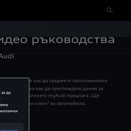
идео ръководства
Audi
ции ще научите как да свържете приложението
пка по стъпка как да преглеждате данни за
 за да
 които приложението myAudi предлага. Ще
а
ато дигитален ключ
за автомобила.
5
ляме
 рекламни
arPlay
 активно