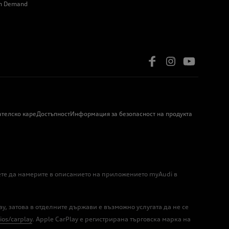
on Demand
ателско каре
Достъпност
Информация за безопасност на продукта
жете да намерите в описанието на приложението myAudi в
ay, затова в отделните държави е възможно услугата да не се
os/carplay
. Apple CarPlay е регистрирана търговска марка на