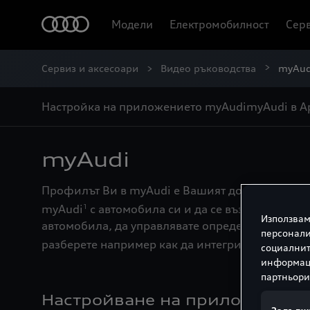
Модели
Електромобилност
Серв
Сервиз и аксесоари
Видео ръководства
myAud
Настройка на приложението myAudi
myAudi в Ap
myAudi
Профилът Ви в myAudi е Вашият достъп до диги
myAudi
с автомобила си и да се възползвате м
1
Използвам
автомобила, да управлявате определени функц
персонали
разберете например как да интегрирате myAudi 
социалнит
информаци
партньори
Настройване на приложениет