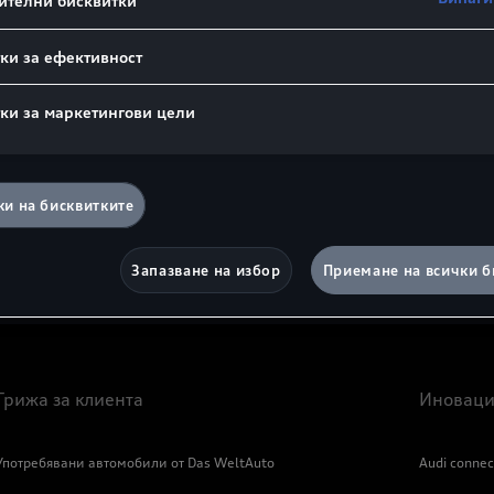
ителни бисквитки
yAudi
, за да използвате
Използвайте приложениет
1
ки за ефективност
Получете достъп до радио
система, Apple Music
или 
6
ки за маркетингови цели
приложение. Персонализи
Гледайте видеото
и на бисквитките
Запазване на избор
Приемане на всички б
Грижа за клиента
Иноваци
Употребявани автомобили от Das WeltAuto
Audi connec