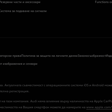
Резервни части и аксесоари
Functions 
Система за подаване на сигнали
вторски права
Политика за защита на личните данни
Законосъобразност
Изд
от изображения и сензори
ва. Актуалната съвместимост с операционните системи iOS и Android мо
телна регистрация.
ст на тази компания. Audi няма влияние върху наличността на Apple CarPl
местимостта на Вашия смартфон можете да намерите на
www.apple.com/i