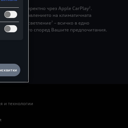
о myAudi
директно чрез Apple CarPlay
.
1
2
станции, управлението на климатичната
амбиентно осветление
– всичко в едно
7
райте менюто според Вашите предпочитания.
исквитки
я и технологии
t