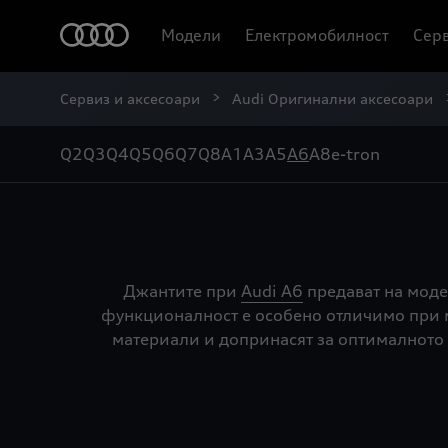
Модели
Електромобилност
Серв
Сервиз и аксесоари
Audi Оригинални аксесоари
Q2
Q3
Q4
Q5
Q6
Q7
Q8
A1
A3
A5
A6
A8
e-tron
Джантите при
Audi A6
предават на моде
функционалност е особено отличимо при м
материали и допринасят за оптималното 