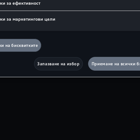
ки за ефективност
Цветово изпълнение:
Каталожен номер:
4K
ки за маркетингови цели
и на бисквитките
Запазване на избор
Приемане на всички б