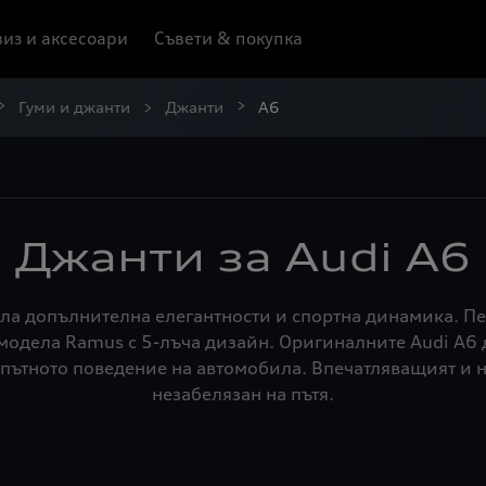
из и аксесоари
Съвети & покупка
Гуми и джанти
Джанти
A6
Джанти за Audi A6
ла допълнителна елегантности и спортна динамика. Пе
одела Ramus с 5-лъча дизайн. Оригиналните Audi A6 
пътното поведение на автомобила. Впечатляващият и н
незабелязан на пътя.