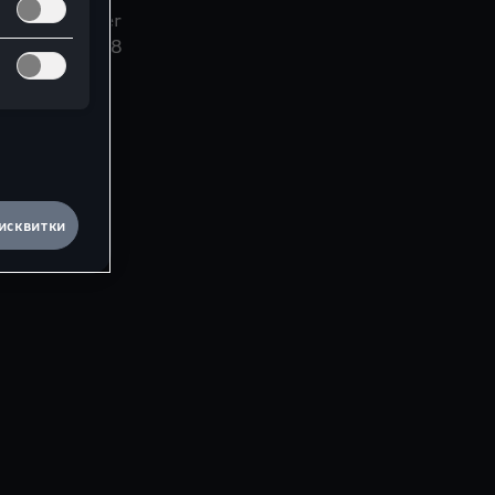
0071497 8Z8
исквитки