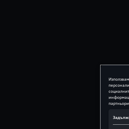
Използвам
персонали
социалнит
информаци
партньори
Задълж