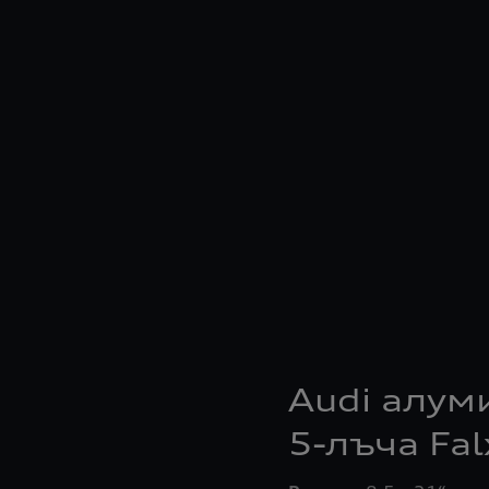
Audi алум
5-лъча Fa