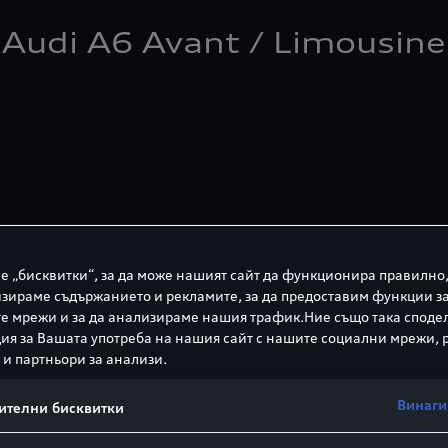
Audi A6 Avant / Limousine
е „бисквитки“, за да може нашият сайт да функционира правилно,
зираме съдържанието и рекламите, за да предоставим функции з
е мрежи и за да анализираме нашия трафик.Ние също така споде
я за Вашата употреба на нашия сайт с нашите социални мрежи,
Audi алум
 и партньори за анализи.
10-спици 
Винаги
ителни бисквитки
Размер: