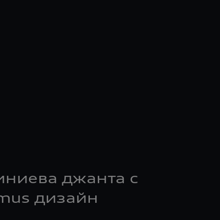
иниева джанта с
mus дизайн