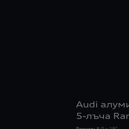
Audi алум
5-лъча Ra
Размер: