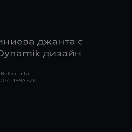
иниева джанта с
Dynamik дизайн
0071499A 8Z8