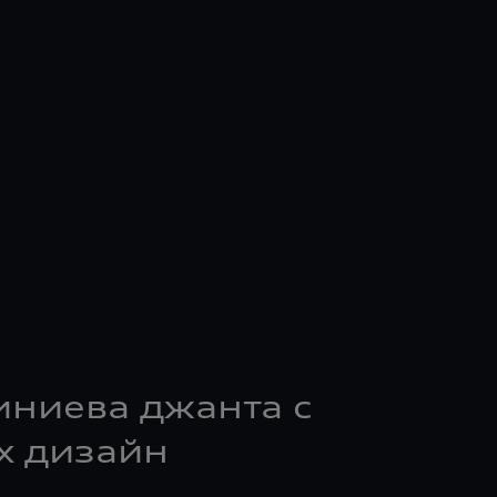
иниева джанта с
lx дизайн