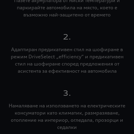
Пазете акумулатора от ниски температури и
паркирайте автомобила на място, което е
възможно най-защитено от времето
2.
Адаптиран предикативен стил на шофиране в
режим DriveSelect „efficiency“ и предикативен
стил на шофиране според предложения от
асистента за ефективност на автомобила
3.
Намаляване на използването на електрическите
консуматори като климатик, размразяване,
отопление на интериор, огледала, прозорци и
седалки