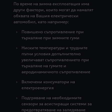
По време на зимна експлоатация има
други фактори, които могат да намалят
обхвата на Вашия електрически
автомобил, като например:
›
Повишено съпротивление при
търкаляне при зимните гуми
›
Ниските температури и трудните
пътни условия допълнително
увеличават съпротивлението при
търкаляне на гумите и
аеродинамичното съпротивление
›
Включени консуматори на
електроенергия
›
Подгряване на необходимите
сензори за асистиращи системи за
предотвратяване на заледяване