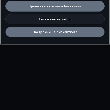
скорост или без климатик) могат да се
Приемане на всички бисквитки
постигнат по-високи пробези. За
реалистични профили на шофиране,
Запазване на избор
фазите на ускорение и забавяне се
вземат предвид въз основа на емпирични
Настройки на бисквитките
стойности.