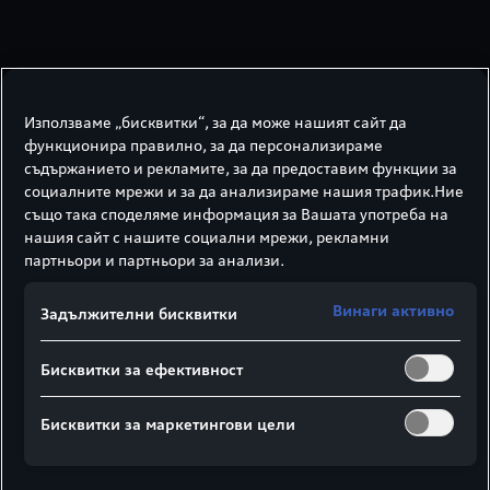
Използваме „бисквитки“, за да може нашият сайт да
функционира правилно, за да персонализираме
съдържанието и рекламите, за да предоставим функции за
социалните мрежи и за да анализираме нашия трафик.Ние
Индикатор за пробег
също така споделяме информация за Вашата употреба на
нашия сайт с нашите социални мрежи, рекламни
Колко далеч мога да стигна в градския
партньори и партньори за анализи.
трафик, по селски път или магистрала,
като се вземат предвид различни
Винаги активно
Задължителни бисквитки
фактори? Индикаторът за пробег за
моделите e-tron, Q4 e-tron и e-tron GT Ви
Бисквитки за ефективност
предлага отговор на тези въпроси. За
разлика от цикъла WLTP, тук е
Бисквитки за маркетингови цели
необходимо климатикът да е включен. С
особено енергийно ефективен стил на
шофиране (напр. постоянна средна