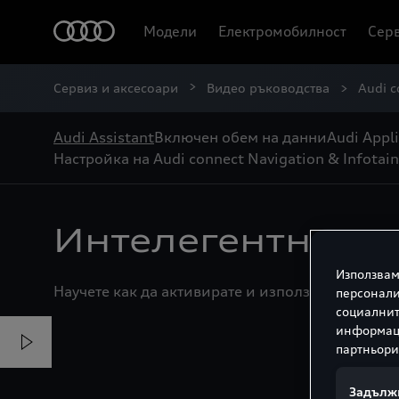
Модели
Електромобилност
Серв
Сервиз и аксесоари
Видео ръководства
Audi c
Audi Assistant
Включен обем на данни
Audi Appli
Настройка на Audi connect Navigation & Infotai
Интелегентно гла
Използвам
Научете как да активирате и използвате Audi ass
персонали
социалнит
информаци
партньори
М
Задълж