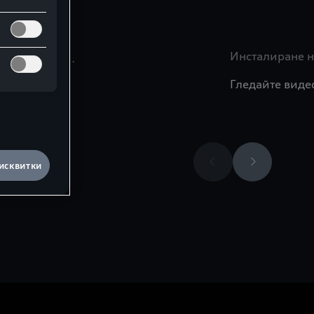
Инсталиране на
а опасности
.
2
Гледайте виде
исквитки