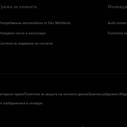
Грижа за клиента
Иноваци
Употребявани автомобили от Das WeltAuto
Audi connec
Резервни части и аксесоари
Functions 
Система за подаване на сигнали
вторски права
Политика за защита на личните данни
Законосъобразност
Изд
от изображения и сензори