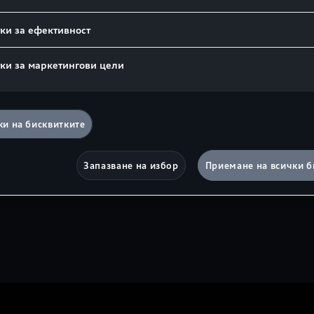
ки за ефективност
nment.
Навременно предупреждение з
ки за маркетингови цели
Гледайте видеото
и на бисквитките
Запазване на избор
Приемане на всички б