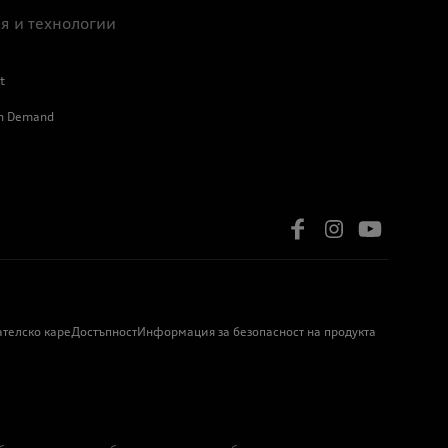
я и технологии
t
on Demand
ателско каре
Достъпност
Информация за безопасност на продукта