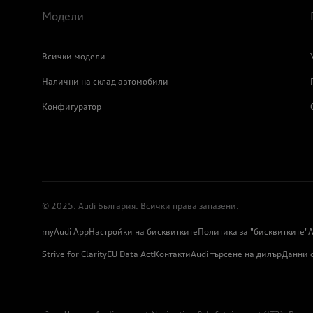
Модели
Всички модели
Налични на склад автомобили
Конфигуратор
© 2025. Audi България. Всички права запазени.
myAudi App
Настройки на бисквитките
Политика за "бисквитките"
А
Strive for Clarity
EU Data Act
Контакти
Audi търсене на дилър
Данни 