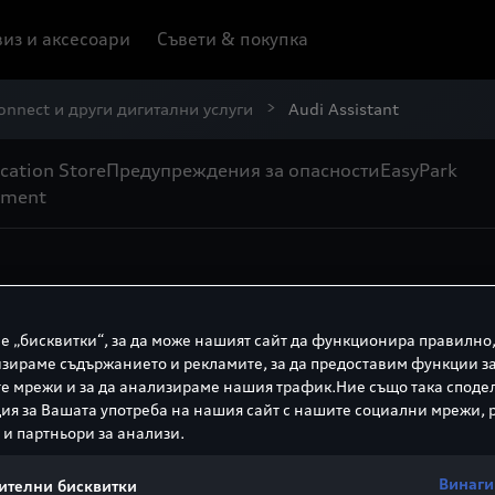
из и аксесоари
Съвети & покупка
onnect и други дигитални услуги
Audi Assistant
cation Store
Предупреждения за опасности
EasyPark
nment
сово управление с A
е „бисквитки“, за да може нашият сайт да функционира правилно,
istant
, за да управлявате множество функции чрез гл
1
зираме съдържанието и рекламите, за да предоставим функции з
е мрежи и за да анализираме нашия трафик.Ние също така споде
я за Вашата употреба на нашия сайт с нашите социални мрежи,
 и партньори за анализи.
оже би Ви интересува о
Винаги
ителни бисквитки