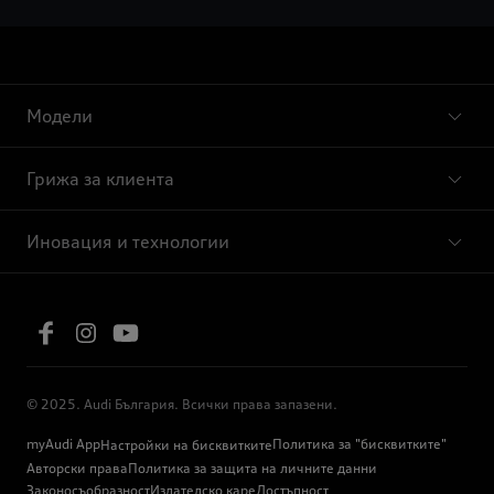
Модели
Грижа за клиента
Иновация и технологии
© 2025. Audi България. Всички права запазени.
myAudi App
Политика за "бисквитките"
Настройки на бисквитките
Авторски права
Политика за защита на личните данни
Законосъобразност
Издателско каре
Достъпност