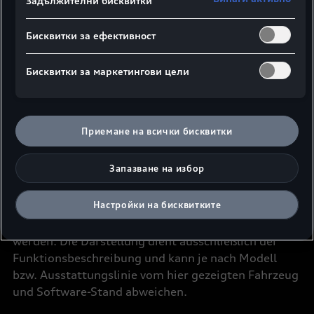
Задължителни бисквитки
Бисквитки за ефективност
Обяснителни видеа
Бисквитки за маркетингови цели
от Audi
Laden
Приемане на всички бисквитки
undefined: undefined
Запазване на избор
undefined: undefined
Die hier gezeigten Funktionen und
Настройки на бисквитките
Ausstattungsmerkmale können modellabhängig als
kostenpflichtige Zusatzausstattung angeboten
werden. Die Darstellung dient ausschließlich der
Funktionsbeschreibung und kann je nach Modell
bzw. Ausstattungslinie vom hier gezeigten Fahrzeug
und Software-Stand abweichen.