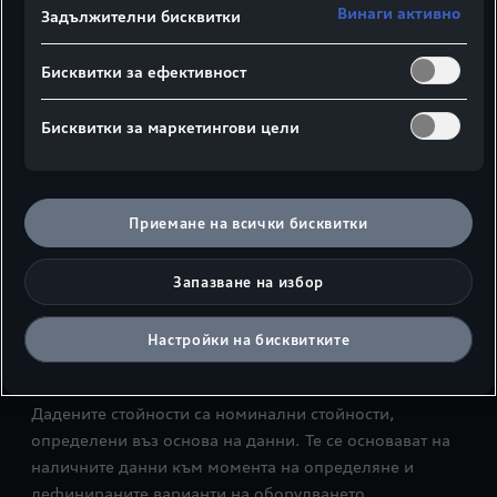
Винаги активно
Задължителни бисквитки
Бисквитки за ефективност
Страничен изглед
Изглед отгоре
Бисквитки за маркетингови цели
1 Широчина на размера за раменете
Приемане на всички бисквитки
2
Широчина на обема за лактите
максимална височина над главата
3
Запазване на избор
Цифри в милиметри
Настройки на бисквитките
Спецификация на размерите на собственото тегло на
превозното средство
Дадените стойности са номинални стойности,
определени въз основа на данни. Те се основават на
наличните данни към момента на определяне и
дефинираните варианти на оборудването.