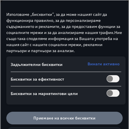
Използваме „бисквитки“, за да може нашият сайт да
функционира правилно, за да персонализираме
Q8 SUV
съдържанието и рекламите, за да предоставим функции за
социалните мрежи и за да анализираме нашия трафик.Ние
от 88179,00 €
също така споделяме информация за Вашата употреба на
от
172463,13 лв.
нашия сайт с нашите социални мрежи, рекламни
Консумация на гориво, комбинирана:
0 l/100 км
партньори и партньори за анализи.
CO₂ емисии комбинирани:
211-232 г/км
Винаги активно
Задължителни бисквитки
Информирайте се
Бисквитки за ефективност
Бисквитки за маркетингови цели
Приемане на всички бисквитки