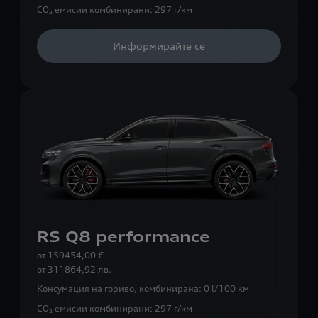
CO₂ емисии комбинирани:
297 г/км
Информирайте се
RS Q8 performance
от 159454,00 €
от
311864,92 лв.
Консумация на гориво, комбинирана:
0 l/100 км
CO₂ емисии комбинирани:
297 г/км