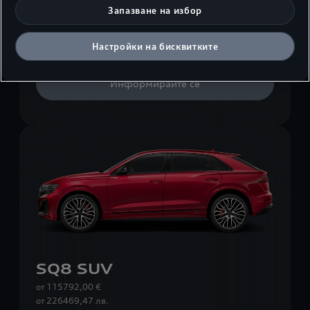
Запазване на избор
Q8 SUV TFSI e
Настройки на бисквитките
Информирайте се
SQ8 SUV
от 115792,00 €
от
226469,47 лв.