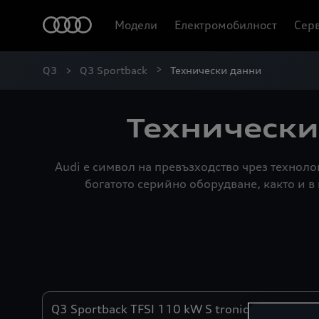
Модели
Електромобилност
Серв
Q3
Q3 Sportback
Технически данни
Технически
Audi е символ на превъзходство чрез технол
богатото серийно оборудване, както и 
Двигатели