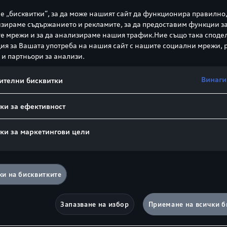
е „бисквитки“, за да може нашият сайт да функционира правилно,
зираме съдържанието и рекламите, за да предоставим функции з
е мрежи и за да анализираме нашия трафик.Ние също така споде
я за Вашата употреба на нашия сайт с нашите социални мрежи,
инов двигател с директно впръскване, ламбда‑регулир
 и партньори за анализи.
не на отработилите газове.
Винаги
ителни бисквитки
0 минути
ки за ефективност
ки за маркетингови цели
и на бисквитките
управлявани ламелни съединителя (работещи в маслен
Запазване на избор
Приемане на всички б