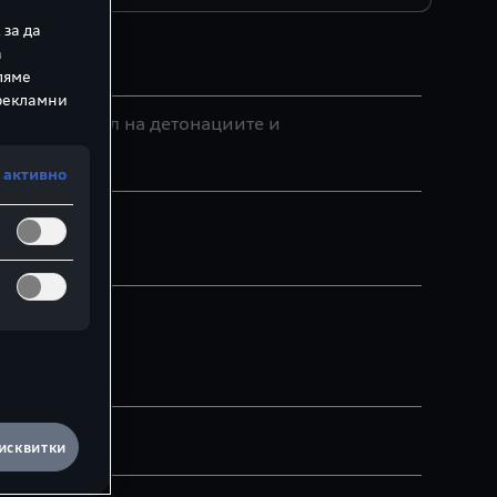
 за да
а
ляме
 рекламни
ане, контрол на детонациите и
 активно
а баня)
исквитки