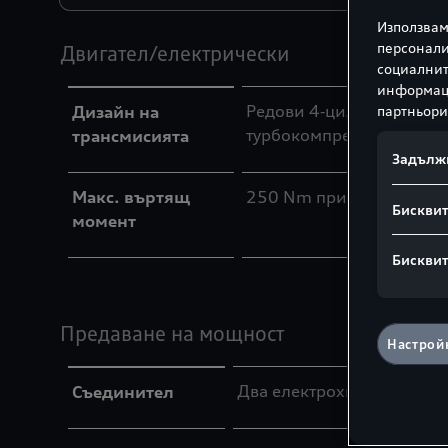
Използвам
персонали
Двигател/електрически
социалнит
информаци
Редови 4‑цилиндров бенз
партньори
Дизайн на
турбокомпресорно пълне
трансмисията
Задълж
Макс. въртящ
250 Nm при 1500 - 350
Бисквит
момент
Бисквит
Предаване на мощност
Настройк
Два електрохидравлично 
Съединител