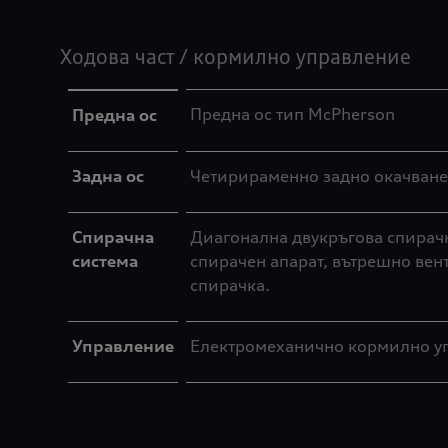
Ходова част / кормилно управление
Предна ос тип McPherson
Предна ос
Задна ос
Четирираменно задно окачване
Спирачна
Диагонална двукръгова спирачн
система
спирачен апарат, вътрешно вен
спирачка.
Управление
Електромеханично кормилно упр