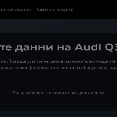
из и аксесоари
Съвети & покупка
те данни на Audi Q3
огии. Това ще усетите не само в изключително мощните
в прецизно конфигурираните линии на оборудване, съз
Моля, изберете желания от вас двигател тук: