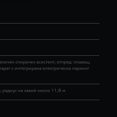
вличен спирачен асистент; отпред: плаващ
парат с интегрирана електрическа паркинг
 радиус на завой около 11,8 м