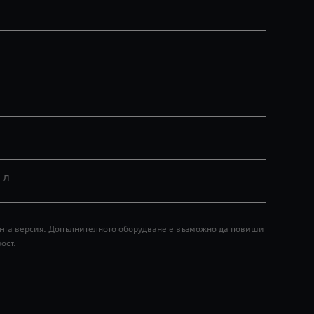
 л
мента версия. Допълнителното оборудване е възможно да повиши
ост.