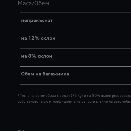
Маса/Обем
непрекъснат
на 12% склон
на 8% склон
Обем на багажника
* Тегло на автомобила с водач (75 kg) и на 90% пълен резерво
собственото тегло и коефициента на съпротивление на автомоби