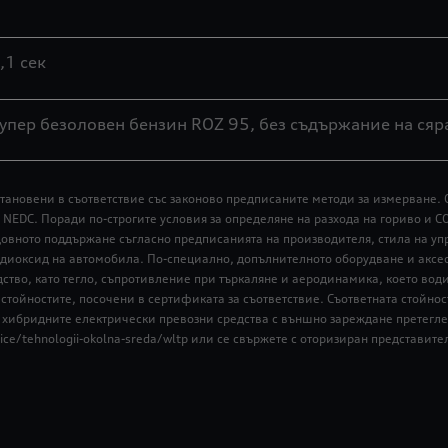
,1 сек
упер безоловен бензин ROZ 95, без съдържание на сяр
тановени в съответствие със законово предписаните методи за измерване. 
 NEDC. Поради по-строгите условия за определяне на разхода на гориво и C
едовното поддържане съгласно предписанията на производителя, стила на уп
 диоксид на автомобила. По-специално, допълнителното оборудване и аксе
дство, като тегло, съпротивление при търкаляне и аеродинамика, което вод
стойностите, посочени в сертификата за съответствие. Съответната стойност
а хибридните електрически превозни средства с външно зареждане претегле
vice/tehnologii-okolna-sreda/wltp или се свържете с оторизиран представите