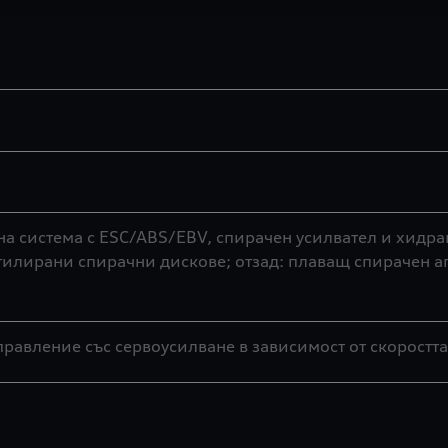
а система с ESC/ABS/EBV, спирачен усилвател и хидра
тилирани спирачни дискове; отзад: плаващ спирачен а
авление със сервоусилване в зависимост от скоростта;