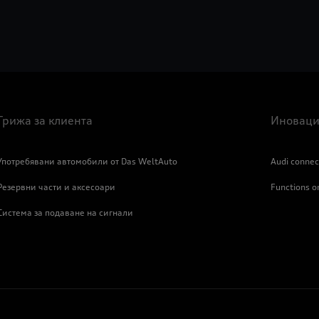
Грижа за клиента
Иноваци
Употребявани автомобили от Das WeltAuto
Audi connec
Резервни части и аксесоари
Functions 
Система за подаване на сигнали