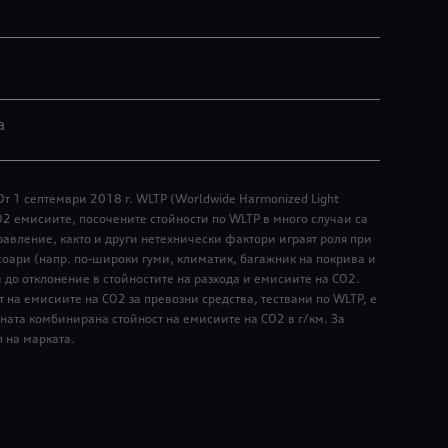
а
От 1 септември 2018 г. WLTP (Worldwide Harmonized Light
О2 емисиите, посочените стойности по WLTP в много случаи са
равление, както и други нетехнически фактори играят роля при
соари (напр. по-широки гуми, климатик, багажник на покрива и
и до отклонение в стойностите на разхода и емисиите на CO2.
 на емисиите на CO2 за превозни средства, тествани по WLTP, е
ната комбинирана стойност на емисиите на CO2 в г/км. За
л на марката.