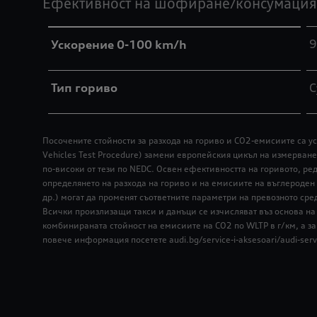
Ефективност на шофиране/консумация
9
Ускорение 0-100 km/h
Тип гориво
С
Посочените стойности за разхода на гориво и СО2-емисиите са ус
Vehicles Test Procedure) замени европейския цикъл на измерване
по-високи от тези по NEDC. Освен ефективността на горивото, р
определянето на разхода на гориво и на емисиите на въглероден
др.) могат да променят съответните параметри на превозното сре
Всички произлизащи такси и данъци се изчисляват въз основа на 
комбинираната стойност на емисиите на CO2 по WLTP в г/км, а з
повече информация посетете audi.bg/service-i-aksesoari/audi-ser