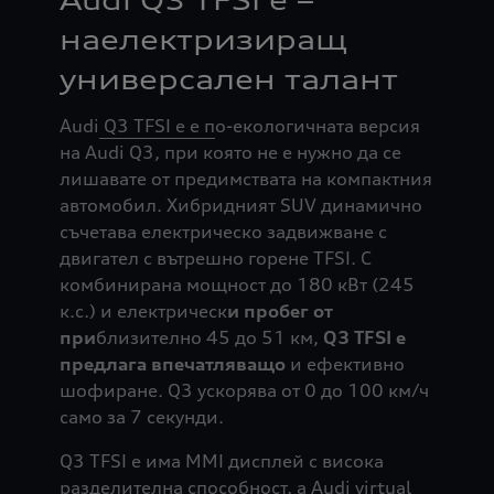
наелектризиращ
универсален талант
Audi
Q3 TFSI e е п
о-екологичната версия
на Audi Q3, при която не е нужно да се
лишавате от предимствата на компактния
автомобил. Хибридният SUV динамично
съчетава електрическо задвижване с
двигател с вътрешно горене TFSI. С
комбинирана мощност до 180 кВт (245
к.с.) и електрическ
и пробег от
при
близително 45 до 51 км,
Q3 TFSI e
предлага впечатляващо
и ефективно
шофиране. Q3 ускорява от 0 до 100 км/ч
само за 7 секунди.
Q3 TFSI e има MMI дисплей с висока
разделителна способност, а Audi virtual