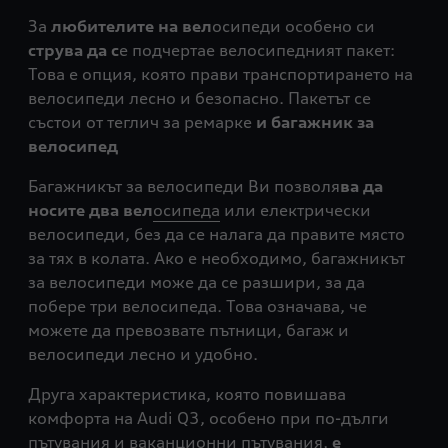
За
любителите на вел
осипеди особено си
струва да с
е подчертае велосипедният пакет:
Това е опция, която прави транспортирането на
велосипеди лесно и безопасно. Пакетът се
състои от теглич за ремарке
и багажник за
велосипед
Багажникът за велосипеди Ви позволя
ва да
носите два вел
осипеда
или електрически
велосипеди, без да се налага да правите място
за тях в колата. Ако е необходимо, багажникът
за велосипеди може да се разшири, за да
побере три велосипеда. Това означава, че
можете да превозвате пътници, багаж и
велосипеди лесно и удобно.
Друга характеристика, която повишава
комфорта на Audi Q3, особено при по-дълги
пътувания и ваканционни пътувания,
е