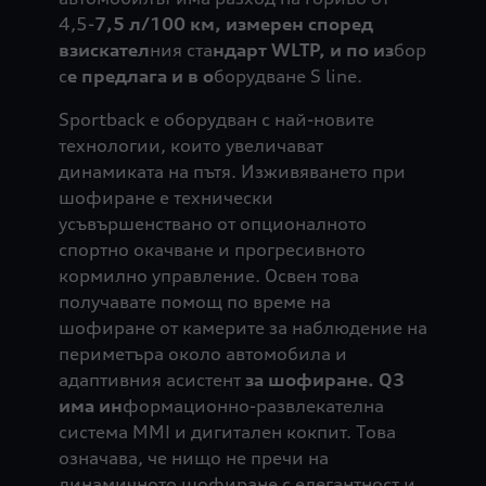
4,5-
7,5 л/100 км, измерен според
взискател
ния ста
ндарт WLTP, и по из
бор
с
е предлага и в о
борудване S line.
Sportback е оборудван с най-новите
технологии, които увеличават
динамиката на пътя. Изживяването при
шофиране е технически
усъвършенствано от опционалното
спортно окачване и прогресивното
кормилно управление. Освен това
получавате помощ по време на
шофиране от камерите за наблюдение на
периметъра около автомобила и
адаптивния асистент
за шофиране. Q3
има ин
формационно-развлекателна
система MMI и дигитален кокпит. Това
означава, че нищо не пречи на
динамичното шофиране с елегантност и