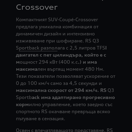
Crossover
Компактният SUV-Coupé-Crossover
предлага уникална комбинация от
динамичен дизайн и интензивно
изживяване при шофиране. RS Q3
S
portback разпол
ага с 2,5 литров TFS
I
двигател с пет цилиндъра, който е с
м
ощност 294 кВт (400 к.с
.) и има
максима
лен въртящ момент 480 Нм.
Тези показатели позволяват ускорение от
0 до 100 км/ч само за 4,5 секунди и
максимална скорост от 294 км/ч. RS
Q3
Sportb
ack има адаптирано прогресивно
корм
илно управление, което заедно със
спортното RS окачване превръща всяко
пътуване в сензация.
Освен с впечатляващото представяне, RS