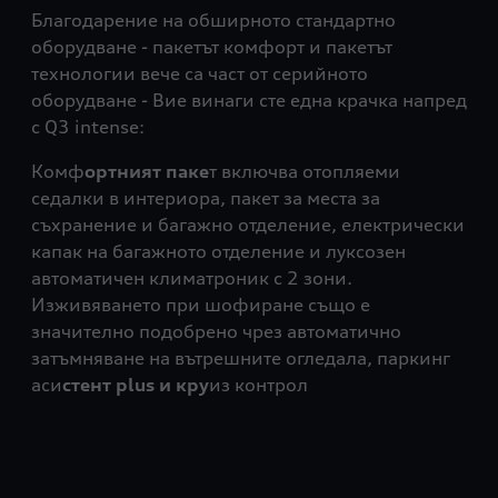
Благодарение на обширното стандартно
оборудване - пакетът комфорт и пакетът
технологии вече са част от серийното
оборудване - Вие винаги сте една крачка напред
с Q3 intense:
Комф
ортният паке
т включва отопляеми
седалки в интериора, пакет за места за
съхранение и багажно отделение, електрически
капак на багажното отделение и луксозен
автоматичен климатроник с 2 зони.
Изживяването при шофиране също е
значително подобрено чрез автоматично
затъмняване на вътрешните огледала, паркинг
аси
стент plus и кру
из контрол