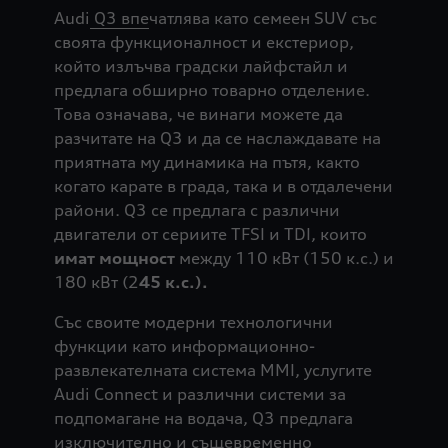
Audi
Q3 впе
чатлява като семеен SUV със
своята функционалност и екстериор,
който излъчва градски лайфстайл и
предлага обширно товарно отделение.
Това означава, че винаги можете да
разчитате на Q3 и да се наслаждавате на
приятната му динамика на пътя, както
когато карате в града, така и в отдалечени
райони. Q3 се предлага с различни
двигатели от сериите TFSI и TDI, които
имат мощност
между 110 кВт (150 к.с.) и
180 кВт (2
45 к.с.).
Със своите модерни технологични
функции като информационно-
развлекателната система MMI, услугите
Audi Connect и различни системи за
подпомагане на водача, Q3 предлага
изключително и същевременно