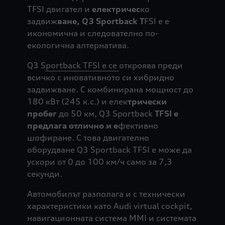
TFSI двигател и
електричес
ко
задвиж
ване, Q3 Sportback T
FSI e е
икономична и следователно по-
екологична алтернатива.
Q3 S
portback TFSI e се
откроява преди
всичко с иновативното си хибридно
задвижване. С комбинирана мощност до
180 кВт (245 к.с.) и елек
трически
пробег
до 50 км, Q3 Sportback
TFSI e
предлага отлично и е
фективно
шофиране. С това двигателно
оборудване Q3 Sportback TFSI e може да
ускори от 0 до 100 км/ч само за 7,3
секунди.
Автомобилът разполага и с технически
характеристики като Audi virtual cockpit,
навигационната система MMI и системата