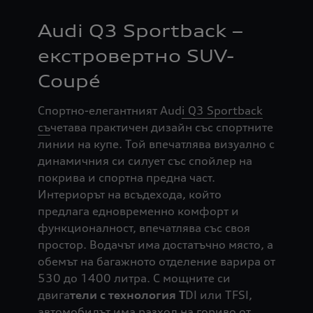
Audi Q3 Sportback –
екстровертно SUV-
Coupé
Спортно-елегантният Aud
i Q3 Sportback
съ
четава практичен дизайн със спортните
линии на купе. Той впечатлява визуално с
динамичния си силует със спойлер на
покрива и спортна предна част.
Интериорът на всъдехода, който
предлага едновременно комфорт и
функционалност, впечатлява със своя
простор. Водачът има достатъчно място, а
обемът на багажното отделение варира от
530 до 1400 литра. С мощните си
двига
тели с технология T
DI или TFSI,
автомобилът има разход на гориво от