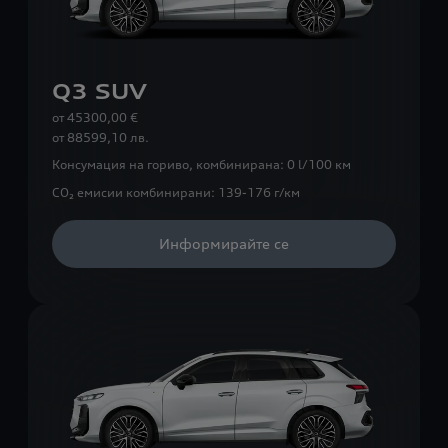
Q3 SUV
от 45300,00 €
от
88599,10 лв.
Консумация на гориво, комбинирана:
0 l/100 км
CO₂ емисии комбинирани:
139-176 г/км
Информирайте се