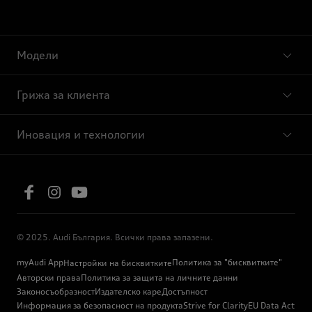
Модели
Грижа за клиента
Иновация и технологии
© 2025. Audi България. Всички права запазени.
myAudi App
Политика за "бисквитките"
Настройки на бисквитките
Авторски права
Политика за защита на личните данни
Законосъобразност
Издателско каре
Достъпност
Информация за безопасност на продукта
Strive for Clarity
EU Data Act