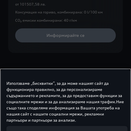
от
101507,58 лв.
Консумация на гориво, комбинирана:
0 l/100 км
CO₂ емисии комбинирани:
40 г/км
Информирайте се
Audi Q3
Използваме „бисквитки“, за да може нашият сайт да
функционира правилно, за да персонализираме
Audi Q3 е на пазара от 2011 г. и оттогава е един
съдържанието и рекламите, за да предоставим функции за
от най-популярните модели в класа на
социалните мрежи и за да анализираме нашия трафик.Ние
компактните SUV автомобили. С Q3 Audi
също така споделяме информация за Вашата употреба на
съчетава стил, мощност, авангардна технология
нашия сайт с нашите социални мрежи, рекламни
и практична функционалност. Това прави
партньори и партньори за анализи.
колата отличен избор за клиенти, търсещи SUV,