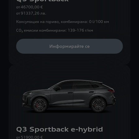
от 46700,00 €
от
91337,26 лв.
Консумация на гориво, комбинирана:
0 l/100 км
CO₂ емисии комбинирани:
139-176 г/км
Информирайте се
Q3 Sportback e-hybrid
от 51900,00 €