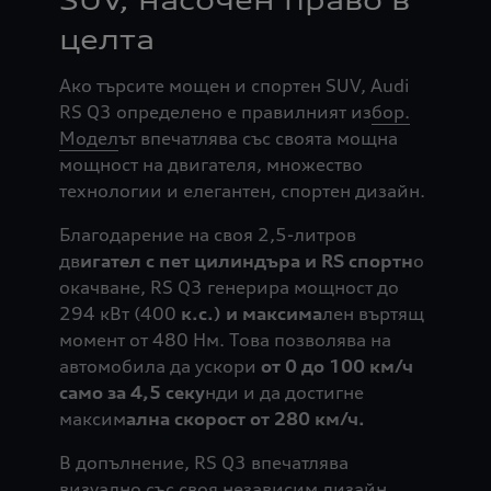
SUV, насочен право в
целта
Ако търсите мощен и спортен SUV, Audi
RS Q3 определено е правилният из
бор.
Модел
ът впечатлява със своята мощна
мощност на двигателя, множество
технологии и елегантен, спортен дизайн.
Благодарение на своя 2,5-литров
дв
игател с пет цилиндъра и RS спортн
о
окачване, RS Q3 генерира мощност до
294 кВт (400
к.с.) и максима
лен въртящ
момент от 480 Нм. Това позволява на
автомобила да ускори
от 0 до 100 км/ч
само за 4,5 секу
нди и да достигне
максим
ална скорост от 280 км/ч.
В допълнение, RS Q3 впечатлява
визуално със своя независим дизайн,