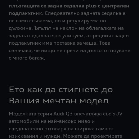
плъзгащата се задна седалка plus с централен
подл
акътник. Следователно задната седалка е
не само сгъваема, но и регулируема по
дължина. Ъгълът на наклон на облегалката на
задната седалка е регулируем, а средният заден
подлакътник има поставка за чаша. Това
означава, че нищо не пречи на дългото пътуване
с много багаж.
Ето как да стигнете до
Вашия мечтан модел
Моделната серия Audi Q3 впечатлява със SUV
автомобили на най-високо ниво и
следователно отговаря на широка гама от
изисквания и нужди. Можете да проектирате