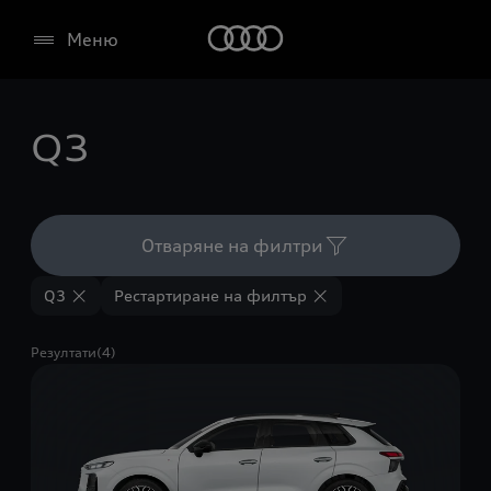
Меню
Q3
Отваряне на филтри
Q3
Рестартиране на филтър
Резултати(4)