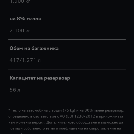
1.900 кг
на 8% склон
2.100 кг
Обем на багажника
417/1.271 л
Капацитет на резервоар
56 л
* Тегло на автомобила с водач (75 kg) и на 90% пълен резервоар,
определено в съответствие с VO (EU) 1230/2012 в приложимата
към момента версия. Допълнителното оборудване е възможно да
повиши собственото тегло и коефициента на съпротивление на