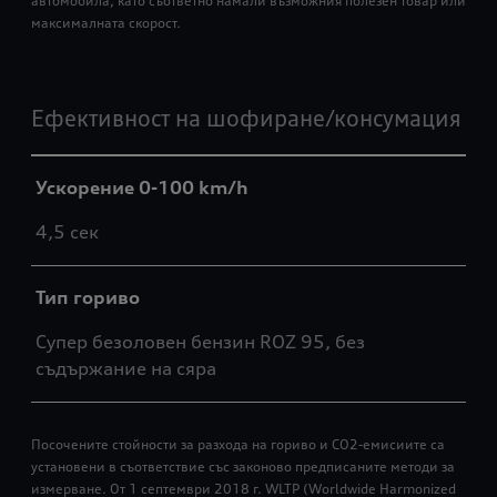
автомобила, като съответно намали възможния полезен товар или
максималната скорост.
Ефективност на шофиране/консумация
Ускорение 0-100 km/h
4,5 сек
Тип гориво
Супер безоловен бензин ROZ 95, без
съдържание на сяра
Посочените стойности за разхода на гориво и СО2-емисиите са
установени в съответствие със законово предписаните методи за
измерване. От 1 септември 2018 г. WLTP (Worldwide Harmonized