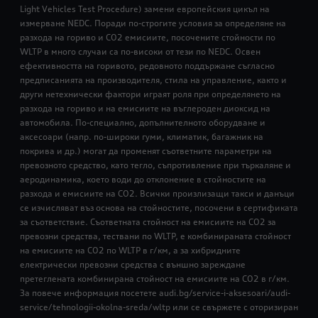
Light Vehicles Test Procedure) замени европейския цикъл на
измерване NEDC. Поради по-строгите условия за определяне на
разхода на гориво и CО2 емисиите, посочените стойности по
WLTP в много случаи са по-високи от тези по NEDC. Освен
ефективността на горивото, редовното поддържане съгласно
предписанията на производителя, стила на управление, както и
други нетехнически фактори играят роля при определянето на
разхода на гориво и на емисиите на въглероден диоксид на
автомобила. По-специално, допълнителното оборудване и
аксесоари (напр. по-широки гуми, климатик, багажник на
покрива и др.) могат да променят съответните параметри на
превозното средство, като тегло, съпротивление при търкаляне и
аеродинамика, което води до отклонение в стойностите на
разхода и емисиите на CO2. Всички произлизащи такси и данъци
се изчисляват въз основа на стойностите, посочени в сертификата
за съответствие. Съответната стойност на емисиите на CO2 за
превозни средства, тествани по WLTP, е комбинираната стойност
на емисиите на CO2 по WLTP в г/км, а за хибридните
електрически превозни средства с външно зареждане
претеглената комбинирана стойност на емисиите на CO2 в г/км.
За повече информация посетете audi.bg/service-i-aksesoari/audi-
service/tehnologii-okolna-sreda/wltp или се свържете с оторизиран