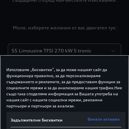
създадени според най‑високите изисквания.
Моля, изберете желания от вас двигател тук:
Двигатели
Двигател/електрически
Използваме „бисквитки“, за да може нашият сайт да
функционира правилно, за да персонализираме
съдържанието и рекламите, за да предоставим функции за
социалните мрежи и за да анализираме нашия трафик.Ние
Дизайн на трансмисията
също така споделяме информация за Вашата употреба на
V6 бензинов двигател с директно впръскване,
нашия сайт с нашите социални мрежи, рекламни
партньори и партньори за анализи.
ламбда‑регулиране, контрол на детонациите и
турбокомпресорно пълнене на отработилите
Винаги активно
Задължителни бисквитки
газове, мек хибрид (MHEV)