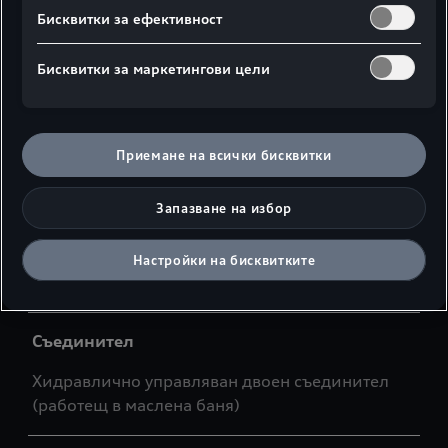
Бисквитки за ефективност
Макс. въртящ момент
550 Nm при 1700 - 4000 об/мин
Бисквитки за маркетингови цели
Система за пречистване на емисиите
Приемане на всички бисквитки
Катализатор, ламбда сонда, бензинов филтър
за фини прахови частици (OPF)
Запазване на избор
Настройки на бисквитките
Предаване на мощност
Съединител
Хидравлично управляван двоен съединител
(работещ в маслена баня)