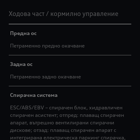
Ходова част / кормилно управление
Предна ос
Петраменно предно окачване
Задна ос
Петраменно задно окачване
Спирачна система
ESC/ABS/EBV – спирачен блок, хидравличен
спирачен асистент; отпред: плаващ спирачен
апарат, вътрешно вентилирани спирачни
дискове; отзад: плаващ спирачен апарат с
интегрирана електрическа паркинг спирачка,