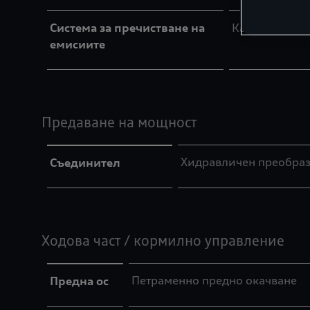
Система за пречистване на
Катализатор, 
емисиите
Предаване на мощност
Хидравличен преобраз
Съединител
Ходова част / кормилно управление
Петраменно предно окачване
Предна ос