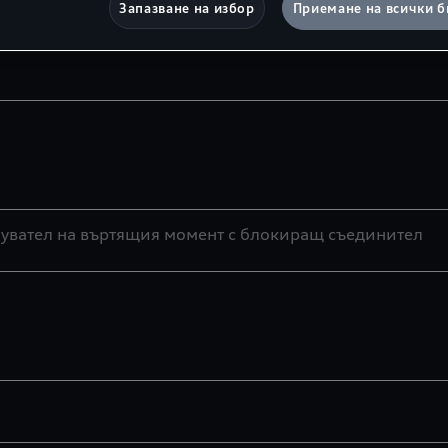
Запазване на избор
Приемане на всички б
ламбда сонда, бензинов филтър за твърди частици (OP
увател на въртящия момент с блокиращ съединител