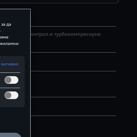
 за да
а
етонационен контрол и турбокомпресорно
ляме
 рекламни
 активно