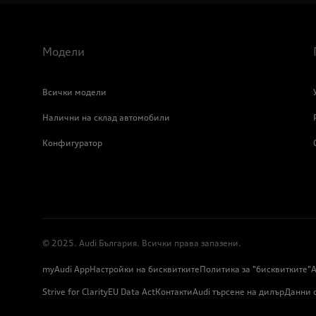
Модели
Всички модели
Налични на склад автомобили
Конфигуратор
© 2025. Audi България. Всички права запазени.
myAudi App
Настройки на бисквитките
Политика за "бисквитките"
А
Strive for Clarity
EU Data Act
Контакти
Audi търсене на дилър
Данни 