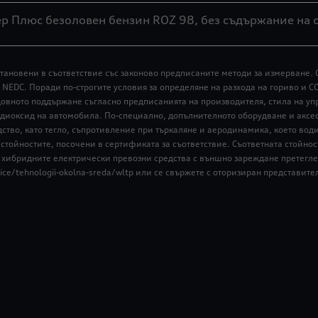
ер Плюс безоловен бензин ROZ 98, без съдържание на 
тановени в съответствие със законово предписаните методи за измерване. 
 NEDC. Поради по-строгите условия за определяне на разхода на гориво и C
едовното поддържане съгласно предписанията на производителя, стила на уп
 диоксид на автомобила. По-специално, допълнителното оборудване и аксе
дство, като тегло, съпротивление при търкаляне и аеродинамика, което вод
стойностите, посочени в сертификата за съответствие. Съответната стойност
а хибридните електрически превозни средства с външно зареждане претегле
vice/tehnologii-okolna-sreda/wltp или се свържете с оторизиран представите