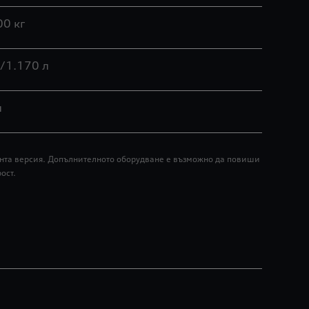
00 кг
/1.170 л
л
мента версия. Допълнителното оборудване е възможно да повиши
ост.