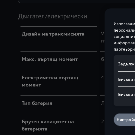
Двигател/електрически
Използвам
персонали
V6 бензинов 
Дизайн на трансмисията
социалнит
пълнене на от
информаци
партньори
Макс. въртящ момент
600 Nm при 2
Задълж
Електрически въртящ
460 Nm
Бисквит
момент
Бисквит
Тип батерия
Литиево‑йонн
Настройк
Брутен капацитет на
25,9 kWh
батерията