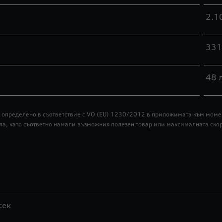
2.1
331
48 
ар, определено в съответствие с VO (EU) 1230/2012 в приложимата към мо
ла, като съответно намали възможния полезен товар или максималната скор
сек