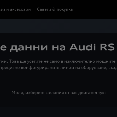
из и аксесоари
Съвети & покупка
е данни на Audi RS 
огии. Това ще усетите не само в изключително мощните
в прецизно конфигурираните линии на оборудване, съз
Моля, изберете желания от вас двигател тук: