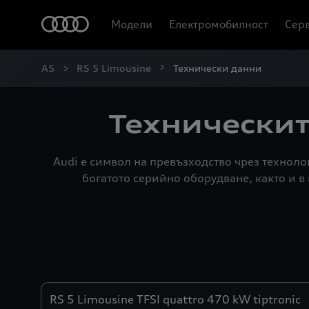
Модели
Електромобилност
Серв
A5
RS 5 Limousine
Технически данни
Техническит
Audi е символ на превъзходство чрез технол
богатото серийно оборудване, както и 
Двигатели