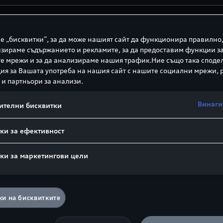
е „бисквитки“, за да може нашият сайт да функционира правилно,
зираме съдържанието и рекламите, за да предоставим функции з
двигател с директно впръскване, ламбда‑регулация, д
е мрежи и за да анализираме нашия трафик.Ние също така споде
работилите газове.
я за Вашата употреба на нашия сайт с нашите социални мрежи,
 и партньори за анализи.
000 - 5000 минути
Винаги
ителни бисквитки
ки за ефективност
ки за маркетингови цели
а батерия
и на бисквитките