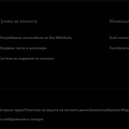
Грижа за клиента
Иноваци
Употребявани автомобили от Das WeltAuto
Audi connec
Резервни части и аксесоари
Functions 
Система за подаване на сигнали
вторски права
Политика за защита на личните данни
Законосъобразност
Изд
от изображения и сензори