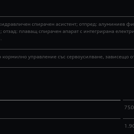
хидравличен спирачен асистент; отпред: алуминиев фи
 отзад: плаващ спирачен апарат с интегрирана електр
.
кормилно управление със сервоусилване, зависещо от 
750
1.9