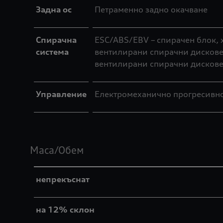
Задна ос
Петраменно задно окачване
Спирачна
ESC/ABS/EBV – спирачен блок, 
система
вентилирани спирачни дискове;
вентилирани спирачни дискове
Управление
Електромеханично прогресивно 
Маса/Обем
непрекъснат
на 12% склон