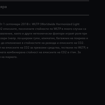
сяра
От 1 септември 2018 г. WLTP (Worldwide Harmonized Light
О2 емисиите, посочените стойности по WLTP в много случаи са
равление, както и други нетехнически фактори играят роля при
соари (напр. по-широки гуми, климатик, багажник на покрива и
и до отклонение в стойностите на разхода и емисиите на CO2.
 на емисиите на CO2 за превозни средства, тествани по WLTP, е
ната комбинирана стойност на емисиите на CO2 в г/км. За
л на марката.