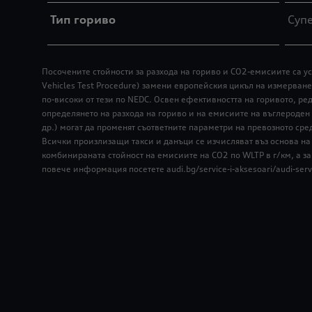
Тип гориво
Суп
Посочените стойности за разхода на гориво и СО2-емисиите са ус
Vehicles Test Procedure) замени европейския цикъл на измерване
по-високи от тези по NEDC. Освен ефективността на горивото, р
определянето на разхода на гориво и на емисиите на въглероден
др.) могат да променят съответните параметри на превозното сре
Всички произлизащи такси и данъци се изчисляват въз основа на 
комбинираната стойност на емисиите на CO2 по WLTP в г/км, а з
повече информация посетете audi.bg/service-i-aksesoari/audi-ser