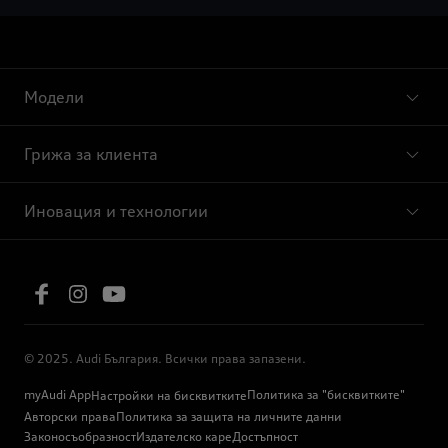
Модели
Грижа за клиента
Иновация и технологии
© 2025. Audi България. Всички права запазени.
myAudi App
Политика за "бисквитките"
Настройки на бисквитките
Авторски права
Политика за защита на личните данни
Законосъобразност
Издателско каре
Достъпност