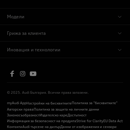
Модели
Грижа за клиента
Иновация и технологии
© 2025. Audi България. Всички права запазени.
myAudi App
Политика за "бисквитките"
Настройки на бисквитките
Авторски права
Политика за защита на личните данни
Законосъобразност
Издателско каре
Достъпност
Информация за безопасност на продукта
Strive for Clarity
EU Data Act
Контакти
Audi търсене на дилър
Данни от изображения и сензори