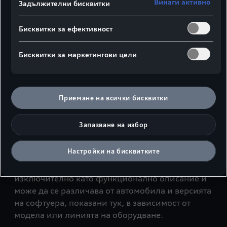
Винаги активно
Задължителни бисквитки
Entertainment
Бисквитки за ефективност
Rear Seat Entertainment Ви предлага в ролята
на пътник на задната седалка ново изживяване
Бисквитки за маркетингови цели
под формата на два подвижни таблета Audi с
висока разделителна способност и без
отблясъци.
Приемане на всички бисквитки
Показаните тук функции и характеристики
могат да се предлагат като допълнително
Запазване на избор
оборудване срещу заплащане, в зависимост от
модела. Информация за цените и наличността
Настройки на бисквитките
можете да намерите на www.audi.de или от
Вашия дилър на Audi. Илюстрацията служи
изключително като функционално описание и
може да се различава от автомобила и версията
на софтуера, показани тук, в зависимост от
модела или линията на оборудване.