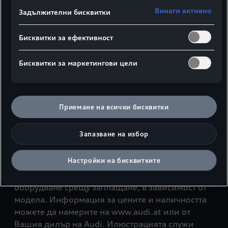
Спешно обаждане и
Винаги активно
Задължителни бисквитки
онлайн повикване на
Бисквитки за ефективност
помощ при авария
Бисквитки за маркетингови цели
В случай на инцидент Вашето Audi автоматично
ще направи спешно повикване, ако засече удар.
Като алтернатива можете да стартирате
спешното повикване ръчно, като натиснете
Приемане на всички бисквитки
бутон. Ако закъсате на пътя поради повреда,
онлайн обаждането за повреда чрез сервизния
Запазване на избор
бутон може да Ви помогне бързо и лесно.
Настройки на бисквитките
Показаните тук функции и характеристики
могат да се предлагат като допълнително
оборудване срещу заплащане, в зависимост от
модела. Информация за цените и наличността
можете да намерите на www.audi.at или от
Вашия дилър на Audi. Илюстрацията служи