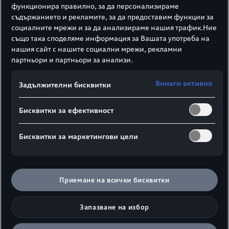
функционира правилно, за да персонализираме
денонощие. Направете проверка на
съдържанието и рекламите, за да предоставим функции за
автомобила, подменете накладките, сдобийте
социалните мрежи и за да анализираме нашия трафик.Ние
се с нови чистачки или изберете да направите
също така споделяме информация за Вашата употреба на
цялостно обслужване.
нашия сайт с нашите социални мрежи, рекламни
партньори и партньори за анализи.
Винаги активно
AdBlue®
Задължителни бисквитки
AdBlue® не е добавка към горивото, а
Бисквитки за ефективност
консуматив. Много от моделите на Audi,
оборудвани с дизеловата технология SCR, се
Бисквитки за маркетингови цели
нуждаят от AdBlue®.
Повече за AdBlue®
Приемане на всички бисквитки
Моторно масло
Запазване на избор
Моторните масла не са еднакви. Важно е да се