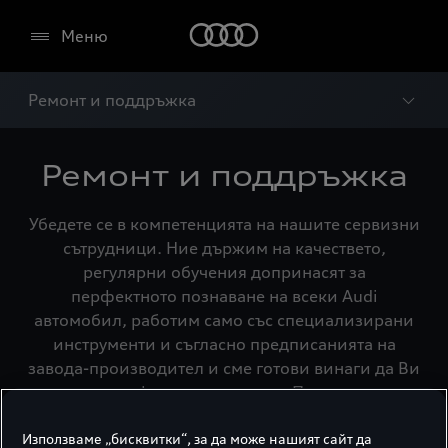
Меню
Ремонт и поддръжка
Ремонт и поддръжка
Убедете се в компетенцията на нашите сервизни
сътрудници. Ние държим на качествето,
регулярни обучения допринасят за
перфектното познаване на всеки Audi
автомобил, работим само със специализирани
инструменти и съгласно предписанията на
завода-производител и сме готови винаги да Ви
дадем професионален съвет. При ремонта
монтираме оригинални резервни части, като
повечето от тях доставяме в рамките на едно
Използваме „бисквитки“, за да може нашият сайт да