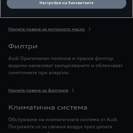
Настройки на бисквитките
използва моторно масло, което е
предназначено за конкретния тип двигател.
Научете повече за моторното масло
Филтри
Audi Оригинален поленов и прахов филтър
видимо намаляват замърсяването и облекчават
симптомите при алергии.
Научете повече за филтрите
Климатична система
Обслужване на климатичната система от Audi.
Погрижете се за свежия въздух през цялата