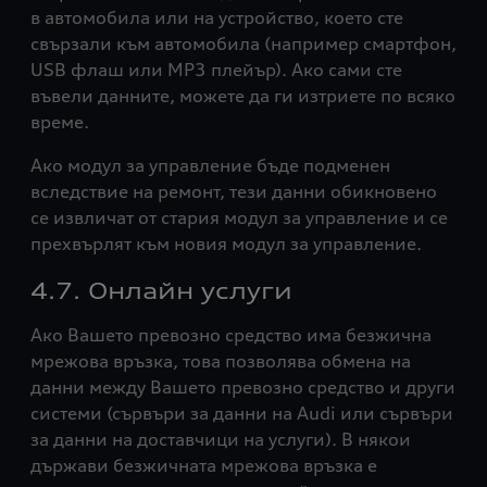
в автомобила или на устройство, което сте
свързали към автомобила (например смартфон,
USB флаш или MP3 плейър). Ако сами сте
въвели данните, можете да ги изтриете по всяко
време.
Ако модул за управление бъде подменен
вследствие на ремонт, тези данни обикновено
се извличат от стария модул за управление и се
прехвърлят към новия модул за управление.
4.7. Онлайн услуги
Ако Вашето превозно средство има безжична
мрежова връзка, това позволява обмена на
данни между Вашето превозно средство и други
системи (сървъри за данни на Audi или сървъри
за данни на доставчици на услуги). В някои
държави безжичната мрежова връзка е