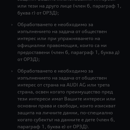
или тези на друго лице (член 6, параграф 1,
буква г) от ОРЗД);
›
Обработването е необходимо за
изпълнението на задача от обществен
интерес или при упражняването на
официални правомощия, които са ни
предоставени (член 6, параграф 1, буква д)
от ОРЗД);
›
Обработването е необходимо за
изпълнението на задача от обществен
интерес от страна на AUDI AG или трета
страна, освен когато преимущество пред
тези интереси имат Вашите интереси или
основни права и свободи, които изискват
защита на личните данни, по-специално
когато субектът на данните е дете (член 6,
параграф 1, буква е) от ОРЗД).