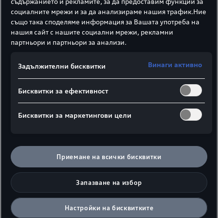
съдържанието и рекламите, за да предоставим функции за
социалните мрежи и за да анализираме нашия трафик.Ние
AUDI AG, Auto-Union-Straße 1, 85057
също така споделяме информация за Вашата употреба на
Ingolstadt, Германия.
нашия сайт с нашите социални мрежи, рекламни
партньори и партньори за анализи.
2. С кого мога да се
свържа?
Винаги активно
Задължителни бисквитки
Ако желаете да предявите Вашите права за
Бисквитки за ефективност
защита на личните данни, моля, използвайте
възможностите за контакт на
Бисквитки за маркетингови цели
https://data-subject-rights.audi.com/
Там ще намерите допълнителна информация за
Приемане на всички бисквитки
начина, по които можете да предявите Вашите
права за защита на личните данни. Можете
Запазване на избор
също така да изпратите Вашето запитване по
имейл: AUDI AG, DSGVO-Betroffenenrechte,
85045 Ingolstadt, Германия.
Настройки на бисквитките