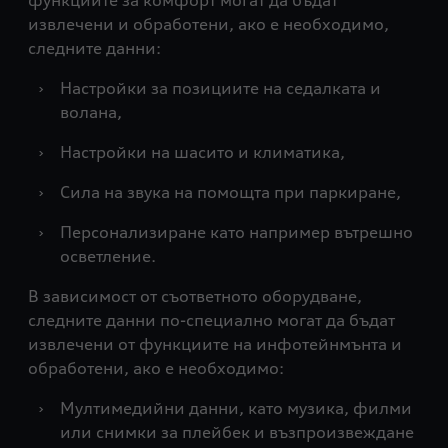
функциите за комфорт могат да бъдат
извлечени и обработени, ако е необходимо,
следните данни:
›
Настройки за позициите на седалката и
волана,
›
Настройки на шасито и климатика,
›
Сила на звука на помощта при паркиране,
›
Персонализиране като например вътрешно
осветление.
В зависимост от съответното оборудване,
следните данни по-специално могат да бъдат
извлечени от функциите на инфотейнмънта и
обработени, ако е необходимо:
›
Мултимедийни данни, като музика, филми
или снимки за плейбек и възпроизвеждане