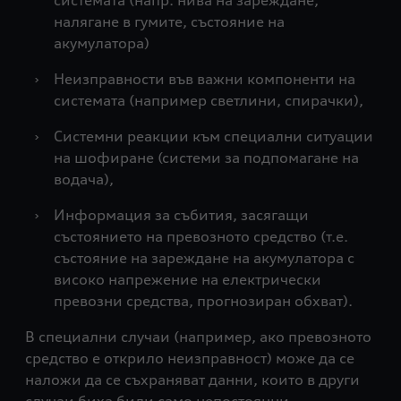
системата (напр. нива на зареждане,
налягане в гумите, състояние на
акумулатора)
›
Неизправности във важни компоненти на
системата (например светлини, спирачки),
›
Системни реакции към специални ситуации
на шофиране (системи за подпомагане на
водача),
›
Информация за събития, засягащи
състоянието на превозното средство (т.е.
състояние на зареждане на акумулатора с
високо напрежение на електрически
превозни средства, прогнозиран обхват).
В специални случаи (например, ако превозното
средство е открило неизправност) може да се
наложи да се съхраняват данни, които в други