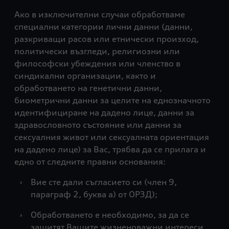
Ако в изключителни случаи обработваме
специални категории лични данни (данни,
разкриващи расов или етнически произход,
политически възгледи, религиозни или
философски убеждения или членство в
синдикални организации, както и
обработването на генетични данни,
биометрични данни за целите на еднозначното
идентифициране на дадено лице, данни за
здравословното състояние или данни за
сексуалния живот или сексуалната ориентация
на дадено лице) за Вас, трябва да се прилага и
едно от следните правни основания:
›
Вие сте дали съгласието си (член 9,
параграф 2, буква а) от ОРЗД);
›
Обработването е необходимо, за да се
защитят Вашите жизненоважни интереси