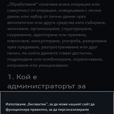
„Обработване“ означава всяка операция или
съвкупност от операции, извършвана с лични
данни или набор от лични данни чрез
автоматични или други средства като събиране,
записване, организиране, структуриране,
съхранение, адаптиране или промяна,
извличане, консултиране, употреба, разкриване
чрез предаване, разпространяване или друг
начин, по който данните стават достъпни,
подреждане или комбиниране, ограничаване,
изтриване или унищожаване;
1. Кой е
администраторът за
обработката?
Използваме „бисквитки“, за да може нашият сайт да
Администраторът за обработката на Вашите
функционира правилно, за да персонализираме
лични данни е: