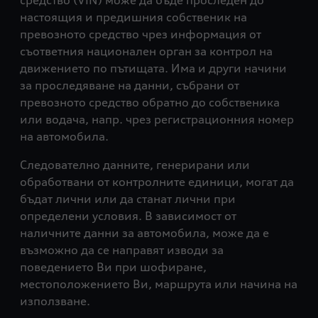
средство (VIN) може да бъде проследен до
настоящия и предишния собственик на
превозното средство чрез информация от
съответния национален орган за контрол на
движението по пътищата. Има и други начини
за проследяване на данни, събрани от
превозното средство обратно до собственика
или водача, напр. чрез регистрационния номер
на автомобила.
Следователно данните, генерирани или
обработвани от контролните единици, могат да
бъдат лични или да станат лични при
определени условия. В зависимост от
наличните данни за автомобила, може да е
възможно да се направят изводи за
поведението Ви при шофиране,
местоположението Ви, маршрута или начина на
използване.