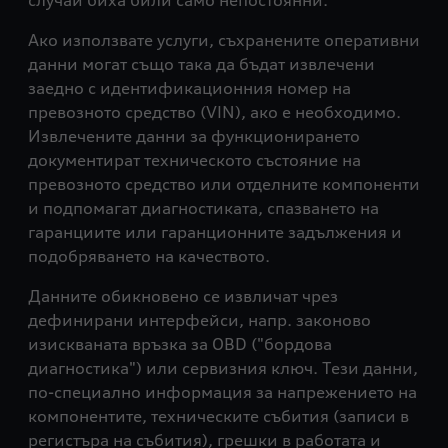
случаи биха били само непостоянни.
Ако използвате услуги, съхранените оперативни
данни могат също така да бъдат извлечени
заедно с идентификационния номер на
превозното средство (VIN), ако е необходимо.
Извлечените данни за функционирането
документират техническото състояние на
превозното средство или отделните компоненти
и подпомагат диагностиката, спазването на
гаранциите или гаранционните задължения и
подобряването на качеството.
Данните обикновено се извличат чрез
дефинирани интерфейси, напр. законово
изискваната връзка за OBD ("бордова
диагностика") или сервизния ключ. Тези данни,
по-специално информация за напрежението на
компонентите, техническите събития (записи в
регистъра на събития), грешки в работата и