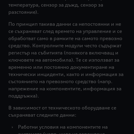
температура, сензор за дъжд, сензор за
разстояние).
По принцип такива данни са непостоянни и не
се съхраняват след времето на управление и се
обработват само в рамките на самото превозно
средство. Контролните модули често съдържат
регистър на събитията (понякога включващ и
ключовете на автомобила). Те се използват за
временно или постоянно документиране на
технически инциденти, както и информация за
състоянието на превозното средство (напр.
напрежение на компонентите, информация за
поддръжка).
В зависимост от техническото оборудване се
съхраняват следните данни:
›
Работни условия на компонентите на