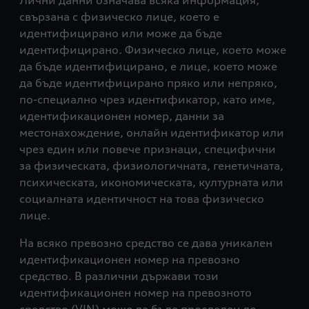
Лични данни означава всяка информация,
свързана с физическо лице, което е
идентифицирано или може да бъде
идентифицирано. Физическо лице, което може
да бъде идентифицирано, е лице, което може
да бъде идентифицирано пряко или непряко,
по-специално чрез идентификатор, като име,
идентификационен номер, данни за
местонахождение, онлайн идентификатор или
чрез един или повече признаци, специфични
за физическата, физиологичната, генетичната,
психическата, икономическата, културната или
социалната идентичност на това физическо
лице.
На всяко превозно средство се дава уникален
идентификационен номер на превозно
средство. В различни държави този
идентификационен номер на превозното