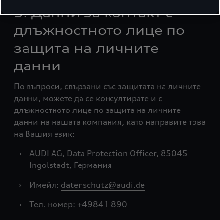
3. Данни за контакт с
длъжностното лице по
защита на личните
данни
По въпроси, свързани със защитата на личните
данни, можете да се консултирате и с
длъжностното лице по защита на личните
данни на нашата компания, като направите това
на Вашия език:
›
AUDI AG, Data Protection Officer, 85045
Ingolstadt, Германия
›
Имейл:
datenschutz@audi.de
›
Тел. номер: +49841 890