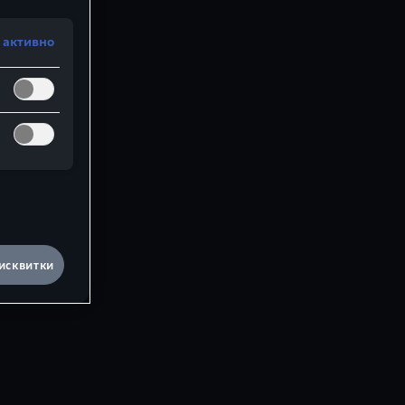
 активно
исквитки