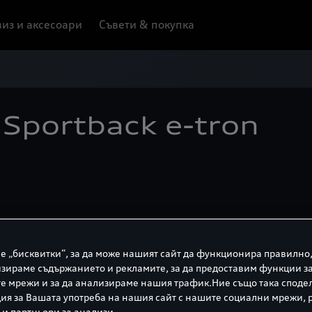
из и аксесоари
Съвети & покупка
Sportback e-tron
е „бисквитки“, за да може нашият сайт да функционира правилно,
зираме съдържанието и рекламите, за да предоставим функции з
е мрежи и за да анализираме нашия трафик.Ние също така споде
я за Вашата употреба на нашия сайт с нашите социални мрежи,
 и партньори за анализи.