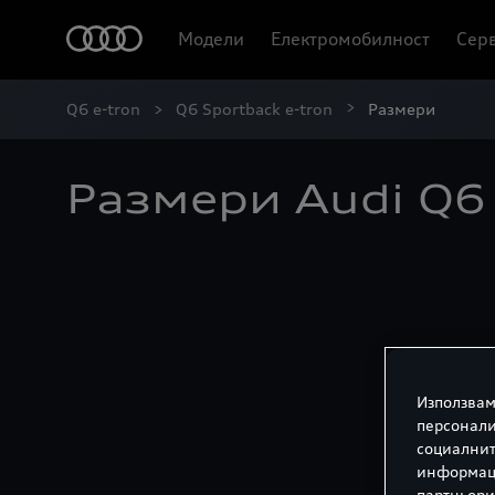
Модели
Електромобилност
Серв
Q6 e-tron
Q6 Sportback e-tron
Размери
Размери Audi Q6 
Използвам
персонали
социалнит
информаци
партньори