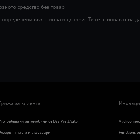
озното средство без товар
определени въз основа на данни. Те се основават на д
Грижа за клиента
Иноваци
Употребявани автомобили от Das WeltAuto
Audi connec
Резервни части и аксесоари
Functions 