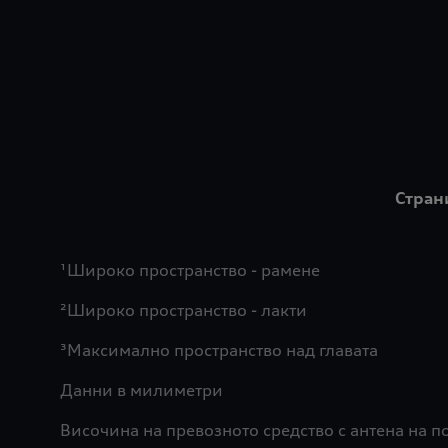
Стран
¹Широко пространство - рамене
²Широко пространство - лакти
³Максимално пространство над главата
Данни в милиметри
Височина на превозното средство с антена на п