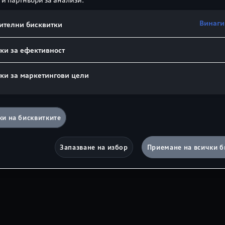
Винаги
ителни бисквитки
ки за ефективност
ки за маркетингови цели
и на бисквитките
Запазване на избор
Приемане на всички б