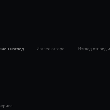
ичен изглед
Изглед отгоре
Изглед отпред и
окрива