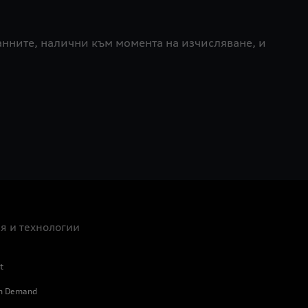
анните, налични към момента на изчисляване, и
я и технологии
t
on Demand