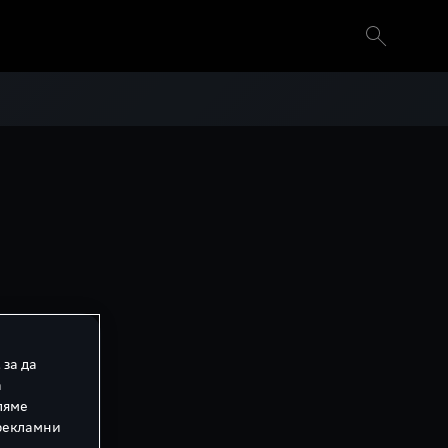
 за да
а
ляме
 рекламни