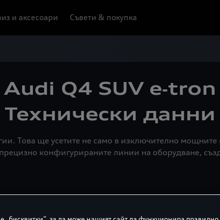
из и аксесоари
Съвети & покупка
Audi Q4 SUV e‑tron
Технически данни
огии. Това ще усетите не само в изключително мощните
в прецизно конфигурираните линии на оборудване, съз
Моля, изберете желания от вас двигател тук:
е „бисквитки“, за да може нашият сайт да функционира правилно,