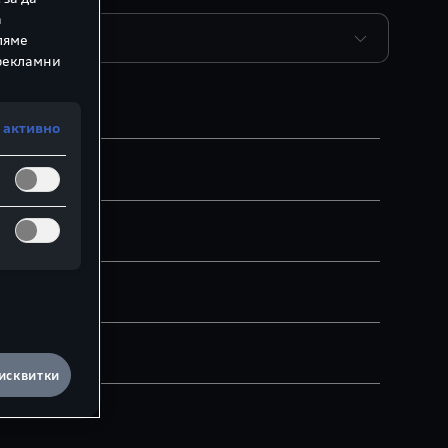
а
ляме
 рекламни
 активно
вижване
терия
исквитки