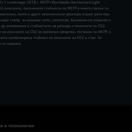
От 1 септември 2018 г. WLTP (Worldwide Harmonized Light
О2 емисиите, посочените стойности по WLTP в много случаи са
равление, както и други нетехнически фактори играят роля при
соари (напр. по-широки гуми, климатик, багажник на покрива и
и до отклонение в стойностите на разхода и емисиите на CO2.
 на емисиите на CO2 за превозни средства, тествани по WLTP, е
ната комбинирана стойност на емисиите на CO2 в г/км. За
л на марката.
я и технологии