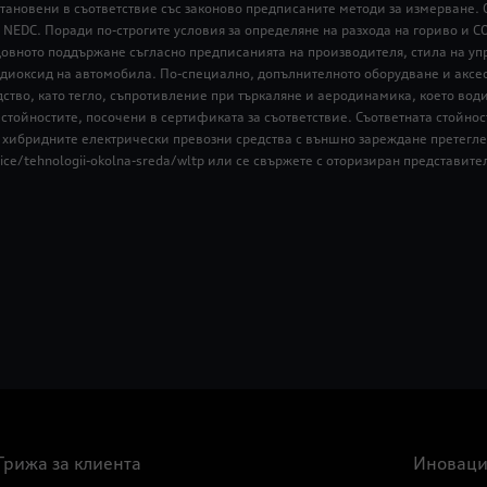
тановени в съответствие със законово предписаните методи за измерване. 
 NEDC. Поради по-строгите условия за определяне на разхода на гориво и C
едовното поддържане съгласно предписанията на производителя, стила на уп
 диоксид на автомобила. По-специално, допълнителното оборудване и аксе
дство, като тегло, съпротивление при търкаляне и аеродинамика, което вод
стойностите, посочени в сертификата за съответствие. Съответната стойност
а хибридните електрически превозни средства с външно зареждане претегле
vice/tehnologii-okolna-sreda/wltp или се свържете с оторизиран представите
Грижа за клиента
Иноваци