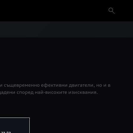
 и същевременно ефективни двигатели, но и в
дадени според най‑високите изисквания.
 за да