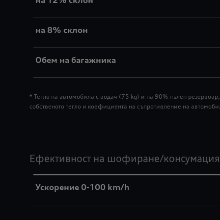
на 12% склон
на 8% склон
Обем на багажника
* Тегло на автомобила с водач (75 kg) и на 90% пълен резерво
собственото тегло и коефициента на съпротивление на автомоби
Ефективност на шофиране/консумация
Ускорение 0-100 km/h