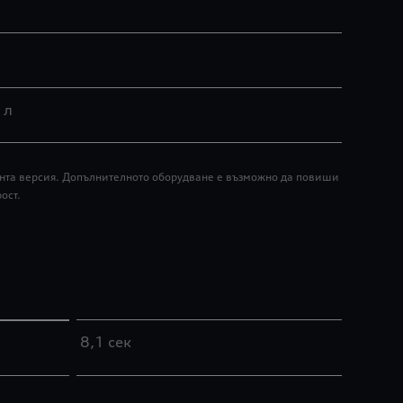
 л
мента версия. Допълнителното оборудване е възможно да повиши
ост.
8,1 сек