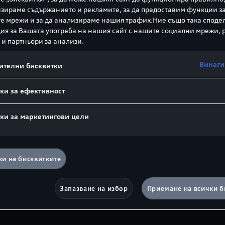
зираме съдържанието и рекламите, за да предоставим функции з
е мрежи и за да анализираме нашия трафик.Ние също така споде
я за Вашата употреба на нашия сайт с нашите социални мрежи,
 и партньори за анализи.
Винаги
ителни бисквитки
Електрическо зад
ки за ефективност
350 Nm
ки за маркетингови цели
Литиево‑йонна ба
и на бисквитките
63 kWh
Запазване на избор
Приемане на всички б