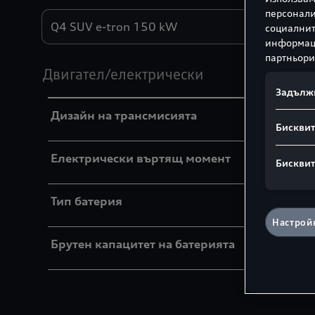
персонали
Двигатели
социалнит
информаци
партньори
Двигател/електрически
Задълж
Дизайн на трансмисията
Бисквит
Електрически въртящ момент
Бисквит
Тип батерия
Настройк
Брутен капацитет на батерията