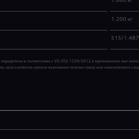
1.000 кг
1.200 кг
515/1.487
ар, определено в съответствие с VO (EU) 1230/2012 в приложимата към мо
ла, като съответно намали възможния полезен товар или максималната скор