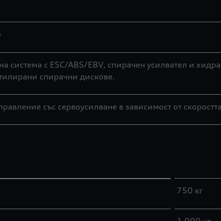
е
а система с ESC/ABS/EBV, спирачен усилвател и хидра
нтилирани спирачни дискове.
авление със сервоусилване в зависимост от скоростта;
750 кг