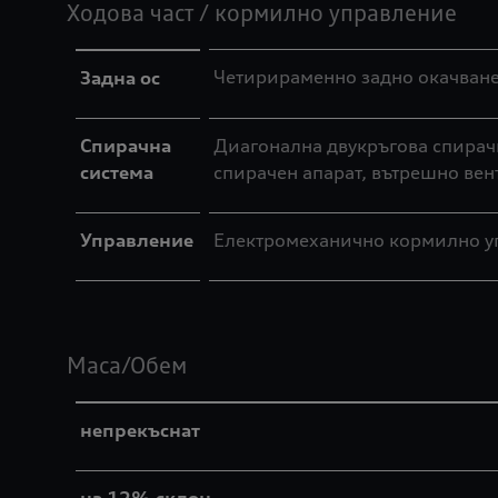
Ходова част / кормилно управление
Четирираменно задно окачван
Задна ос
Спирачна
Диагонална двукръгова спирачн
система
спирачен апарат, вътрешно ве
Управление
Електромеханично кормилно упр
Маса/Обем
непрекъснат