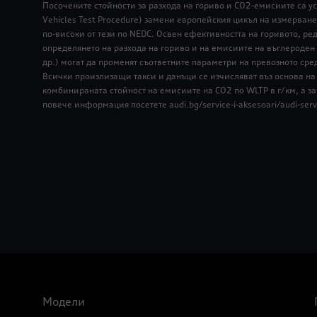
Посочените стойности за разхода на гориво и СО2-емисиите са ус
Vehicles Test Procedure) замени европейския цикъл на измерване
по-високи от тези по NEDC. Освен ефективността на горивото, р
определянето на разхода на гориво и на емисиите на въглероден
др.) могат да променят съответните параметри на превозното сре
Всички произлизащи такси и данъци се изчисляват въз основа на 
комбинираната стойност на емисиите на CO2 по WLTP в г/км, а з
повече информация посетете audi.bg/service-i-aksesoari/audi-ser
Модели