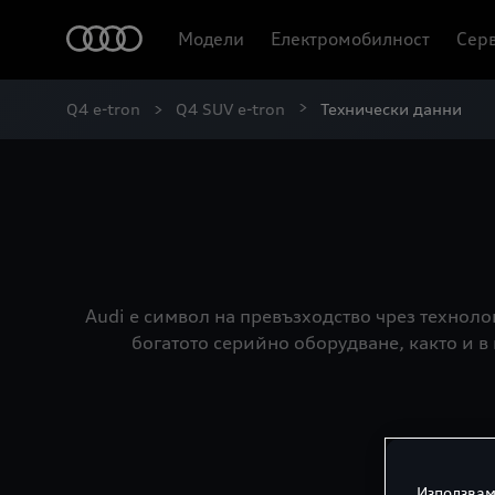
Модели
Електромобилност
Серв
Q4 e-tron
Q4 SUV e-tron
Технически данни
Audi е символ на превъзходство чрез технол
богатото серийно оборудване, както и 
Използвам