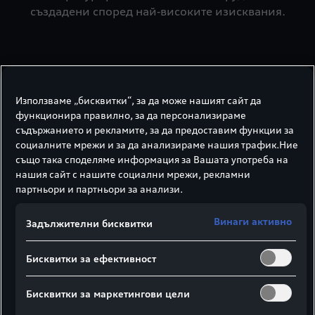
създадени според най‑високите изисквания.
Двигатели
Използваме „бисквитки“, за да може нашият сайт да
функционира правилно, за да персонализираме
съдържанието и рекламите, за да предоставим функции за
Двигател/електрически
социалните мрежи и за да анализираме нашия трафик.Ние
също така споделяме информация за Вашата употреба на
нашия сайт с нашите социални мрежи, рекламни
Дизайн на трансмисията
партньори и партньори за анализи.
Електрическо задвижване
Винаги активно
Задължителни бисквитки
Електрически въртящ момент
Бисквитки за ефективност
625 Nm
Бисквитки за маркетингови цели