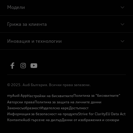
Модели
Грижа за клиента
Иновация и технологии
© 2025. Audi България. Всички права запазени.
myAudi App
Политика за "бисквитките"
Настройки на бисквитките
Авторски права
Политика за защита на личните данни
Законосъобразност
Издателско каре
Достъпност
Информация за безопасност на продукта
Strive for Clarity
EU Data Act
Контакти
Audi търсене на дилър
Данни от изображения и сензори