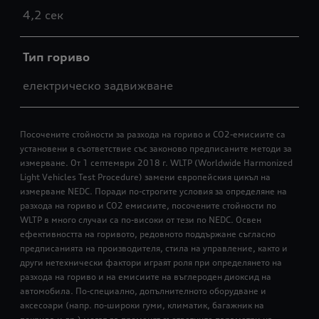
4,2 сек
Тип гориво
електрическо задвижване
Посочените стойности за разхода на гориво и СО2-емисиите са
установени в съответствие със законово предписаните методи за
измерване. От 1 септември 2018 г. WLTP (Worldwide Harmonized
Light Vehicles Test Procedure) замени европейския цикъл на
измерване NEDC. Поради по-строгите условия за определяне на
разхода на гориво и CО2 емисиите, посочените стойности по
WLTP в много случаи са по-високи от тези по NEDC. Освен
ефективността на горивото, редовното поддържане съгласно
предписанията на производителя, стила на управление, както и
други нетехнически фактори играят роля при определянето на
разхода на гориво и на емисиите на въглероден диоксид на
автомобила. По-специално, допълнителното оборудване и
аксесоари (напр. по-широки гуми, климатик, багажник на