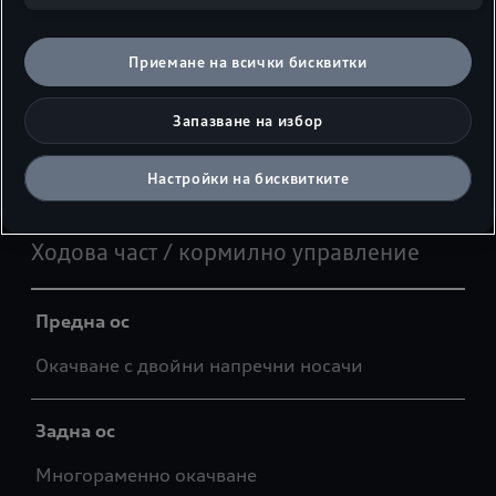
Тип батерия
Литиево‑йонна батерия
Приемане на всички бисквитки
Брутен капацитет на батерията
Запазване на избор
105 kWh
Настройки на бисквитките
Ходова част / кормилно управление
Предна ос
Окачване с двойни напречни носачи
Задна ос
Многораменно окачване