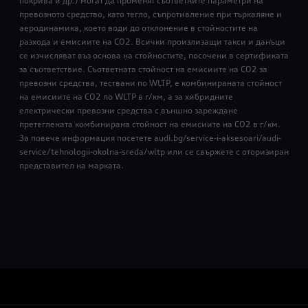
покрива и др.) могат да променят съответните параметри на
превозното средство, като тегло, съпротивление при търкаляне и
аеродинамика, което води до отклонение в стойностите на
разхода и емисиите на CO2. Всички произлизащи такси и данъци
се изчисляват въз основа на стойностите, посочени в сертификата
за съответствие. Съответната стойност на емисиите на CO2 за
превозни средства, тествани по WLTP, е комбинираната стойност
на емисиите на CO2 по WLTP в г/км, а за хибридните
електрически превозни средства с външно зареждане
претеглената комбинирана стойност на емисиите на CO2 в г/км.
За повече информация посетете audi.bg/service-i-aksesoari/audi-
service/tehnologii-okolna-sreda/wltp или се свържете с оторизиран
представител на марката.