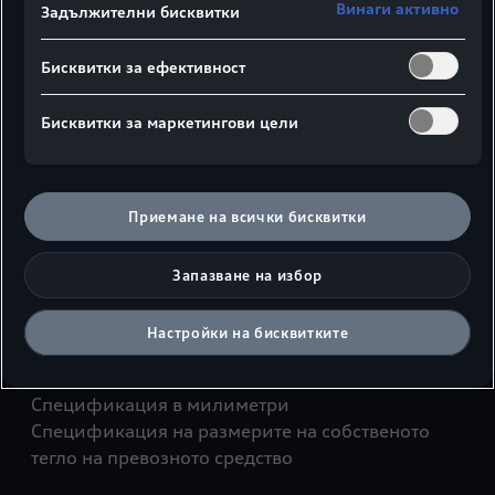
Винаги активно
Задължителни бисквитки
Бисквитки за ефективност
Бисквитки за маркетингови цели
Страничен изглед
Изглед отгоре
Приемане на всички бисквитки
¹Широко пространство за раменете
² Широко пространство на лактите
Запазване на избор
³С антената на покрива височината на
автомобила се увеличава с 26 мм
Настройки на бисквитките
*Максимално пространство за главата
Спецификация в милиметри
Спецификация на размерите на собственото
тегло на превозното средство