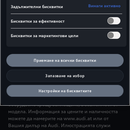
Моментално
Винаги активно
Задължителни бисквитки
зареждане с
Бисквитки за ефективност
компактна зарядна
система e-tron
Бисквитки за маркетингови цели
С компактната система за зареждане e-tron
можете незабавно и лесно да започнете да
Приемане на всички бисквитки
зареждате своя Audi e-tron. Можете да
промените капацитета на зареждане директно
Запазване на избор
на контролния блок.
Показаните тук функции и характеристики
Настройки на бисквитките
могат да се предлагат като допълнително
оборудване срещу заплащане, в зависимост от
модела. Информация за цените и наличността
можете да намерите на www.audi.at или от
Вашия дилър на Audi. Илюстрацията служи