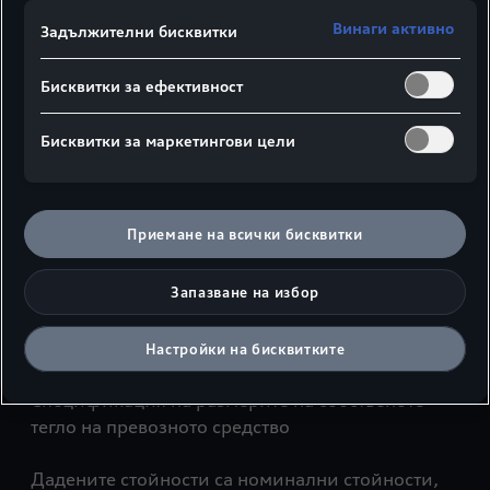
Винаги активно
Задължителни бисквитки
Бисквитки за ефективност
Бисквитки за маркетингови цели
Страничен изглед
Изглед отгоре
Приемане на всички бисквитки
¹Широко пространство за раменете
²Широко пространство за лактите
Запазване на избор
³Максимално пространство за глава
⁴Височина на автомобила с антена на покрива
Настройки на бисквитките
Цифри в милиметри
Спецификация на размерите на собственото
тегло на превозното средство
Дадените стойности са номинални стойности,